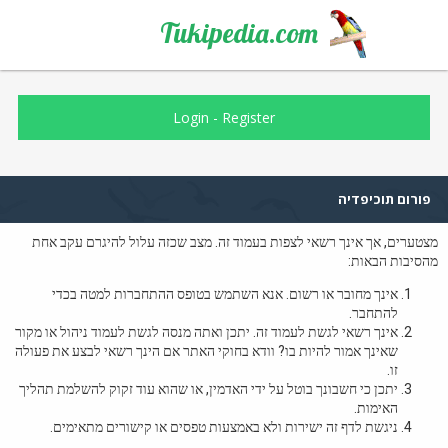
Tukipedia.com
Login
-
Register
פורום תוכיפדיה
מצטערים, אך אינך רשאי לצפות בעמוד זה. מצב שכזה עלול להיגרם עקב אחת
מהסיבות הבאות:
אינך מחובר או רשום. אנא השתמש בטופס ההתחברות למטה בכדי
להתחבר.
אינך רשאי לגשת לעמוד זה. יתכן ואתה מנסה לגשת לעמוד ניהול או מקור
שאינך אמור להיות בו? וודא בחוקי האתר אם הינך רשאי לבצע את פעולה
זו.
יתכן כי חשבונך בוטל על ידי האדמין, או שהוא עוד זקוק להשלמת תהליך
האימות.
ניגשת לדף זה ישירות ולא באמצעות טפסים או קישורים מתאימים.