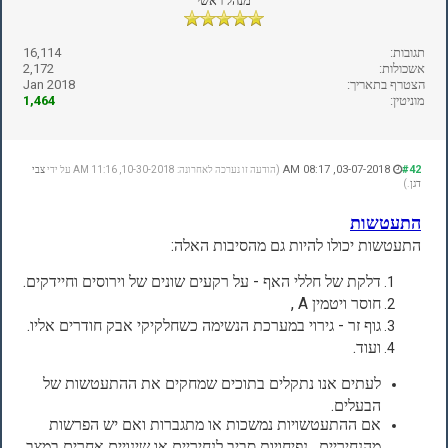
מנהל ראשי
תגובות:
16,114
אשכולות:
2,172
הצטרף בתאריך:
Jan 2018
מוניטין:
1,464
03-07-2018, 08:17 AM
#42
(הודעה זו נערכה לאחרונה: 10-30-2018, 11:16 AM על ידי
צבי
דגן
.)
התעטשות
התעטשות יכולו להיות גם מהסיבות האלה:
דלקת של חללי האף - על רקעים שונים של וירוסים וחיידקים.
חוסר ויטמין A ,
גוף זר -
גירוי במערכת הנשימה כשחלקיקי אבק חודרים אליו.
ועוד.
לעתים אנו נתקלים בתוכים שמחקים את ההתעטשות של
הבעלים.
אם ההתעטשויות נמשכות או מתגברות ואם יש הפרשות
מהנחיריים, נפיחויות סביב לנחיריים או שינויים אחרים במצב