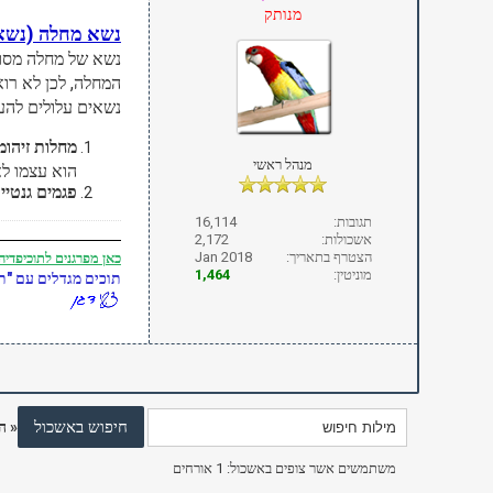
מנותק
נשא מחלה (נשא
נשא של מחלה מסוי
המחלה, לכן לא רוא
נשאים עלולים להעב
מחלות זיהומי
מנהל ראשי
הוא עצמו לא
פגמים גנטיי
תגובות:
16,114
אשכולות:
2,172
הצטרף בתאריך:
Jan 2018
כאן
מפרגנים לתוכיפדיה
מוניטין:
1,464
תוכים מגדלים עם "תו
«
ה
משתמשים אשר צופים באשכול: 1 אורחים