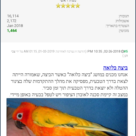
מנהל ראשי
תגובות:
16,114
אשכולות:
2,172
הצטרף בתאריך:
Jan 2018
מוניטין:
1,464
02-26-2018, 10:35 PM
#5
(הודעה זו נערכה לאחרונה: 01-03-2019, 01:15 AM על ידי
צבי
דגן
.)
ביצה כלואה
אנחנו מכנים במושג "ביצה כלואה" כאשר הביצה, שאמורה הייתה
לצאת בדרך הטבעית, מפסיקה את מהלך ההתקדמות שלה בצינור
ההטלה ולא יוצאת בדרך הטבעית תוך זמן סביר.
במצב זה קיימת סכנה לאובדן הציפור ויש לטפל בבעיה באופן מיידי.