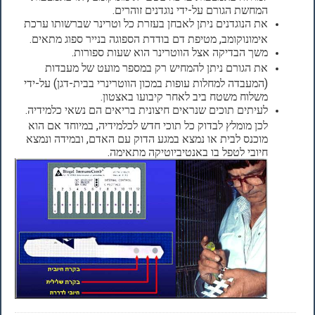
המחשת הגורם על-ידי נוגדנים זוהרים.
את הנוגדנים ניתן לאבחן בעזרת כל וטרינר שברשותו ערכת
אימונוקומב, מטיפת דם בודדת הספוגה בנייר ספוג מתאים.
משך הבדיקה אצל הווטרינר הוא שעות ספורות.
את הגורם ניתן להמחיש רק במספר מועט של מעבדות
(המעבדה למחלות עופות במכון הווטרינרי בבית-דגן) על-ידי
משלוח משטח ביב לאחר קיבועו באצטון.
לעיתים תוכים שנראים חיצונית בריאים הם נשאי כלמידיה.
לכן מומלץ לבדוק כל תוכי חדש לכלמידיה, במיוחד אם הוא
מוכנס לבית או נמצא במגע הדוק עם האדם, ובמידה ונמצא
חיובי לטפל בו באנטיביוטיקה מתאימה.