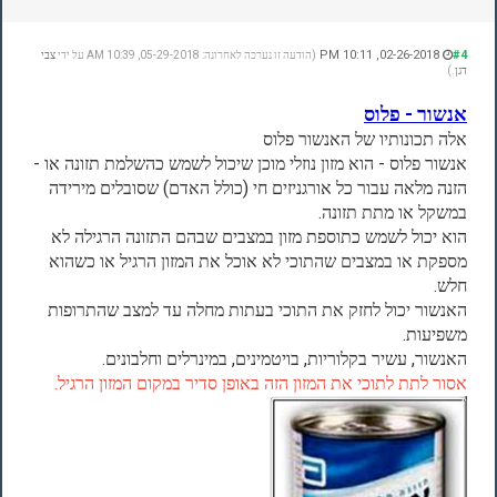
02-26-2018, 10:11 PM
#4
(הודעה זו נערכה לאחרונה: 05-29-2018, 10:39 AM על ידי
צבי
דגן
.)
אנשור - פלוס
אלה תכונותיו של האנשור פלוס
אנשור פלוס - הוא מזון נוזלי מוכן שיכול לשמש כהשלמת תזונה או -
הזנה מלאה עבור כל אורגניזים חי (כולל האדם) שסובלים מירידה
במשקל או מתת תזונה.
הוא יכול לשמש כתוספת מזון במצבים שבהם התזונה הרגילה לא
מספקת או במצבים שהתוכי לא אוכל את המזון הרגיל או כשהוא
חלש.
האנשור יכול לחזק את התוכי בעתות מחלה עד למצב שהתרופות
משפיעות.
האנשור, עשיר בקלוריות, בויטמינים, במינרלים וחלבונים.
אסור לתת לתוכי את המזון הזה באופן סדיר במקום המזון הרגיל.