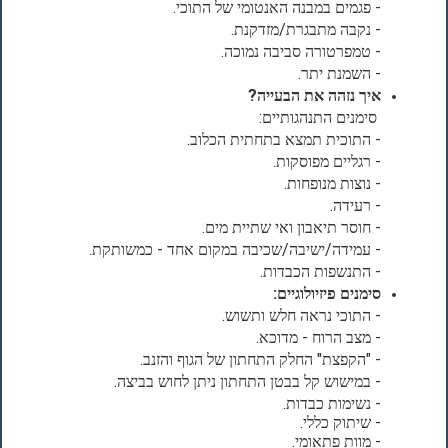
- פגמים במבנה האנטומי של התוכי.
- נקבה מתבגרת/מזדקנת.
- טמפרטורה סביבה נמוכה.
- השמנת יתר.
איך נזהה את הבעייה?
סימנים התנהגותיים:
- התוכית תמצא בתחתית הכלוב.
- רגליים מפוסקות.
- נוצות מנופחות.
- רעידה.
- חוסר תיאבון ואי שתיית מים.
- עמידה/ישיבה/שכיבה במקום אחד - כמשותקת.
- התנשפות הכבדות.
סימנים פיזיולוגיים:
- התוכי נראה חלש ותשוש.
- מצב הרוח - מדוכא.
- "הקפצת" החלק התחתון של הגוף והזנב.
- במישוש קל בבטן התחתון ניתן לחוש בביצה.
- נשימות כבדות.
- שיתוק כללי.
- מוות פתאומי.