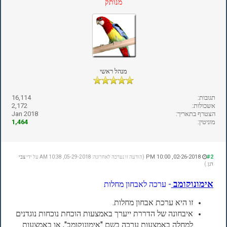
מנותק
מנהל ראשי
תגובות:
16,114
אשכולות:
2,172
הצטרף בתאריך:
Jan 2018
מוניטין:
1,464
02-26-2018, 10:00 PM
#2
(הודעה זו נערכה לאחרונה: 05-29-2018, 10:38 AM על ידי
צבי
דגן
.)
אימונוקומב
- ערכה לאבחון מחלות
זו היא ערכת אבחון מחלות.
איבחונה של הדררת ייערך באמצעות הוכחת נוכחות נוגדנים
למחלה באמצעות ערכה בשם "אימונוקומב", או באמצעות