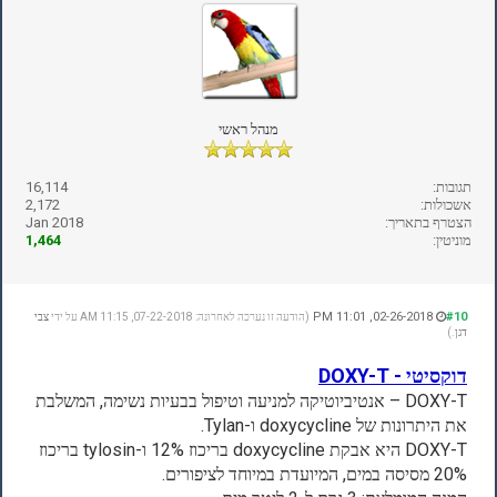
מנהל ראשי
תגובות:
16,114
אשכולות:
2,172
הצטרף בתאריך:
Jan 2018
מוניטין:
1,464
02-26-2018, 11:01 PM
#10
(הודעה זו נערכה לאחרונה: 07-22-2018, 11:15 AM על ידי
צבי
דגן
.)
דוקסיטי - DOXY-T
DOXY-T – אנטיביוטיקה למניעה וטיפול בבעיות נשימה, המשלבת
את היתרונות של doxycycline ו-Tylan.
DOXY-T היא אבקת doxycycline בריכוז 12% ו-tylosin בריכוז
20% מסיסה במים, המיועדת במיוחד לציפורים.