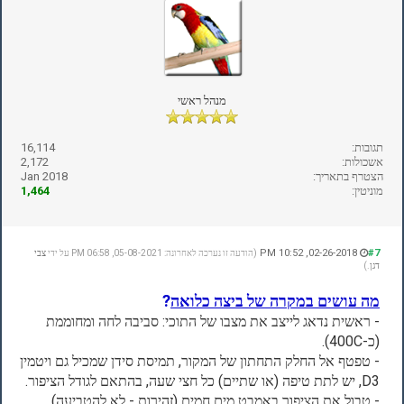
מנהל ראשי
תגובות:
16,114
אשכולות:
2,172
הצטרף בתאריך:
Jan 2018
מוניטין:
1,464
02-26-2018, 10:52 PM
#7
(הודעה זו נערכה לאחרונה: 05-08-2021, 06:58 PM על ידי
צבי
דגן
.)
מה עושים במקרה של ביצה כלואה
?
- ראשית נדאג לייצב את מצבו של התוכי: סביבה לחה ומחוממת
(כ-400C).
- טפטף אל החלק התחתון של המקור, תמיסת סידן שמכיל גם ויטמין
D3, יש לתת טיפה (או שתיים) כל חצי שעה, בהתאם לגודל הציפור.
- טבול את הציפור באמבט מים חמים (זהירות - לא להטביעה)