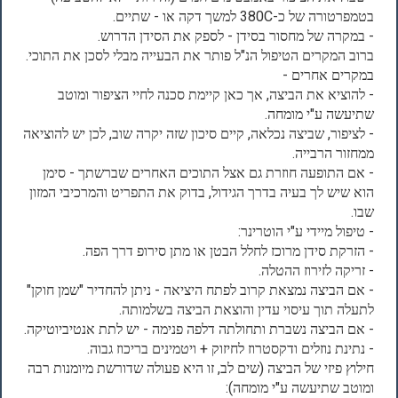
בטמפרטורה של כ-380C למשך דקה או - שתיים.
- במקרה של מחסור בסידן - לספק את הסידן הדרוש.
ברוב המקרים הטיפול הנ"ל פותר את הבעייה מבלי לסכן את התוכי.
במקרים אחרים -
- להוציא את הביצה, אך כאן קיימת סכנה לחיי הציפור ומוטב
שתיעשה ע"י מומחה.
- לציפור, שביצה נכלאה, קיים סיכון שזה יקרה שוב, לכן יש להוציאה
ממחזור הרבייה.
- אם התופעה חוזרת גם אצל התוכים האחרים שברשתך - סימן
הוא שיש לך בעיה בדרך הגידול, בדוק את התפריט והמרכיבי המזון
שבו.
- טיפול מיידי ע"י הוטרינר:
- הזרקת סידן מרוכז לחלל הבטן או מתן סירופ דרך הפה.
- זריקה לזירוז ההטלה.
- אם הביצה נמצאת קרוב לפתח היציאה - ניתן להחדיר "שמן חוקן"
לתעלה תוך עיסוי עדין והוצאת הביצה בשלמותה.
- אם הביצה נשברת ותחולתה דלפה פנימה - יש לתת אנטיביוטיקה.
- נתינת נוזלים ודקסטרוז לחיזוק + ויטמינים בריכוז גבוה.
חילוץ פיזי של הביצה (שים לב, זו היא פעולה שדורשת מיומנות רבה
ומוטב שתיעשה ע"י מומחה):