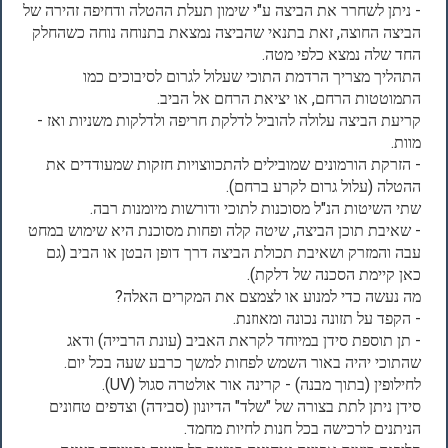
- ניתן לשחרר את הביצה ע"י שימון תעלת ההטלה ודחיפה זהירה של
הביצה החוצה, זאת בתנאי שהביצה נמצאת בתנוחה נוחה כשהחלק
החד שלה נמצא כלפי מטה.
התהליך מצריך הרדמת התוכי שעלול לגרום לסיבוכים כמו
התמוטטות הרחם, או יציאת הרחם אל הביב.
קריעת הביצה עלולה להוביל לדלקת חריפה ולדלקות משניות ואז -
מוות.
- הזרקת הורמונים שמובילים להתכווצויות חזקות שמעודדים את
ההטלה (עלול גרום לקרע ברחם).
שתי השיטות הנ"ל מסוכנות לתוכי ודורשות מיומנות רבה.
- שאיבת תוכן הביצה, שיטה קלה ופחות מסוכנת היא שימוש במחט
עבה והמזרק ושאיבת תכולת הביצה דרך דופן הבטן או הביב (גם
כאן קיימת הסכנה של דלקת).
מה נעשה כדי למנוע או לצמצם את המקרים האלה?
- הקפד על תזונה נכונה ומאוזנת.
- תן תוספת סידן במיוחד לקראת האביב (עונת הרבייה) ודאג
שהתוכי יהיה באור השמש לפחות למשך כרבע שעה בכל יום.
לחילופין (בתוך מבנה) - קרינה אור אולטרה סגול (UV).
סידן ניתן לתת בצורה של "שלד" הדיונון (סבידה) וצדפים טחונים
הניתנים לרכישה בכל חנות לחיות מחמד.