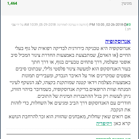
מוניטין:
1,464
02-26-2018, 10:05 PM
#3
(הודעה זו נערכה לאחרונה: 05-29-2018, 10:39 AM על ידי
צבי
דגן
.)
אנדוסקופיה
אנדוסקופיה היא טכניקה כירורגית לבדיקה רפואית של גוף בעלי
החיים (או האדם), שמתבצעת באמצעות החדרת צינור המכיל סיב
אופטי ומצלמה, דרך פתחים טבעיים בגוף, או דרך חתך
בעור.
האנדוסקופ הוא למעשה צינור פלסטי גלילי, שבתוכו סיבים
אופטים שמקרינים אור על האיבר הנבדק, ומעבירים תמונות
באמצעות מצלמת וידאו קטנה שמותקנת בקצהו, לצג הנשקף לעיניי
המנתח וצוות הרופאים.
בדיקת אנדוסקופיה, כשמדובר בזיהוי הזוויג,
ניתן לעשות רק בגיל ההתבגרות המינית של התוכים.
חודרים עם האנדוסקופ דרך הביב ומגיעים אל השחלות, כדי לזהות
את הנקבה.
אם רואים שאין שחלות, מאבחנים שהזוויג הוא זכר.
להרחבת הנושא
קרא כאן:
ויקיפדיה