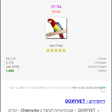
צבי דגן
מנותק
מנהל ראשי
תגובות:
16,114
אשכולות:
2,172
הצטרף בתאריך:
Jan 2018
מוניטין:
1,464
02-26-2018, 10:58 PM
#9
(הודעה זו נערכה לאחרונה: 07-22-2018, 11:15 AM על ידי
צבי
דגן
.)
דוקסיוויט - DOXYVET
DOXYVET – אנטיביוטיקה לטיפול ב-Chlamydia - הגורם