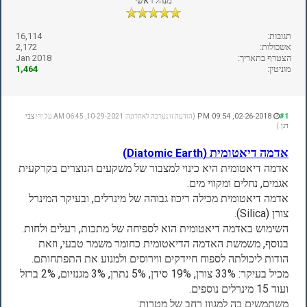
מנהל ראשי
תגובות:
16,114
אשכולות:
2,172
הצטרף בתאריך:
Jan 2018
מוניטין:
1,464
02-26-2018, 09:54 PM
#1
(הודעה זו נערכה לאחרונה: 10-29-2021, 06:45 AM על ידי
צבי
דגן
.)
אדמה דיאטומית
(Diatomic Earth)
אדמה דיאטומית היא כינוי למצבור של משקעים הנוצרים בקרקעית
אגמים, נחלים ומקווי מים.
אדמה דיאטומית מכילה ריכוז גבוהה של מינרלים, ובעיקר המינרל
צורן (Silica).
השימוש באדמה דיאטומית הוא לספיחה של מתכות, רעלים ולחות.
בנוסף, משמשת האדמה הדיאטומית כחומר משמר טבעי, וזאת
הודות ליכולתה לספוח חיידקים ווירוסים ולמנוע את התפתחותם.
מכיל בעיקר: 33% צורן, 19% סידן, 5% נתרן, 3% מגנזיום, 2% ברזל
ועוד 15 מינרלים נוספים.
משתמשים בה למגוון רחב של מטרות: