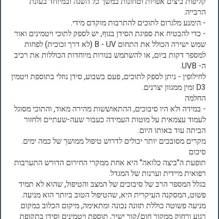
קליפות ביצים אפויות וטחונות במשך כל השנה ובמיוחד בעונת
הרבייה.
- הימנע מלגרום לתוכים להתרבות מוקדם מידי.
- כדי להבטיח את ספיגת הסידן בגוף, יש לספק לתוכי ויטמינים ואור
שמש ישירה הכולל את התחום B - UV (לא דרך זכוכית) לפחות
למספר דקות ביום, או להשתמש בנורות מיוחדות הכוללות את רכיב
ה- UVB.
לחילופין - ניתן לספק לתוכים, פעם בשבוע, סידן נוזלי בתוספת ויטמין
D3 זמין ממגוון יצרנים.
החלמה
- במידה ולא היו סיבוכים, ההתאוששות מהירה מאוד, והתוכי מסוגל
לעמוד עצמאית על מוטות העמידה כעבור שעה-שעתיים ולחזור
הביתה עוד באותו היום.
מקרים מסובכים יותר יכולים לדרוש טיפול ממושך של כמה ימים.
סיכום
תופעת ה"ביצה כלואה" היא אחת ממקרי החירום הדורש התערבות
רפואית מיידית וערנות של המגדל.
בגלל המספר הרב של סיבוכים של המצב והטיפול, שהוא לא תמיד
פשוט, המסקנה העיקרית היא, שהטיפול הטוב ביותר הוא מניעה.
מניעה פשוטה כוללת תזונה נכונה ומתאימה, מיקום הכלוב במקום
רגוע ורחוק ממקור חום/קור ישיר, תוספת ויטמינים וסידן בתקופת