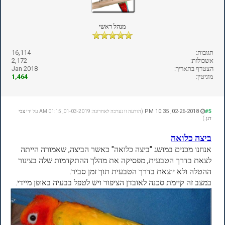
מנהל ראשי
תגובות:
16,114
אשכולות:
2,172
הצטרף בתאריך:
Jan 2018
מוניטין:
1,464
02-26-2018, 10:35 PM
#5
(הודעה זו נערכה לאחרונה: 01-03-2019, 01:15 AM על ידי
צבי
דגן
.)
ביצה כלואה
אנחנו מכנים במושג "ביצה כלואה" כאשר הביצה, שאמורה הייתה
לצאת בדרך הטבעית, מפסיקה את מהלך ההתקדמות שלה בצינור
ההטלה ולא יוצאת בדרך הטבעית תוך זמן סביר.
במצב זה קיימת סכנה לאובדן הציפור ויש לטפל בבעיה באופן מיידי.