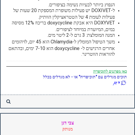
הנפוץ ביותר לבעיות נשימה בציפורים.
ל-DOXIVET יש פעילות משופרת המספקת 20 שעות של
פעילות לעומת 4 של הטטראציקלין הוותיק.
DOXYVET היא אבקת doxycycline בריכוז 12% מסיסה
במים, המיועדת במיוחד לציפורים.
המנה המומלצת: 3 גרם ל-2 ליטר מים.
משך הטיפול המומלץ ל-Chlamydia הוא 45 יום, לזיהומים
אחרים הרגישים ל- doxycycline הוא 7-10 ימים, ובהתאם
להוראות הווטרינר.
כאן
מפרגנים לתוכיפדיה
תוכים מגדלים עם "תוכיפדיה" או - לא מגדלים בכלל
צבי דגן
מנותק