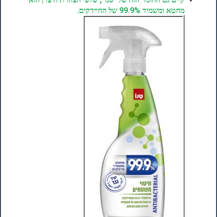
מחטא ומשמיד 99.9% של החיידקים.