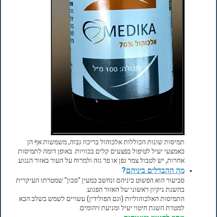
תמיסות שונות הכוללות אלכוהול בריכוז גבוה, משמשות אף הן
כאמצעי יעיל לטיפול בפצעים קלים בכוויות. באופן דומה לתמיסות
אחרות, יש לטבול צמר גפן או פד גזה ולמרוח על העור באזור הנגוע.
מה ההבדלים ביניהם
?
סביעור הוא הפשוט ביניהם ונחשב כמעין "סבון" שמטרתו העיקרית
בהשגת ניקיון ראשוני של האזור הפגוע.
התמיסות האלכוהוליות (וגם הפולידין) עשויים לשמש בשלב הבא
למטרת השגת חיטוי יעיל ומניעת זיהומים.