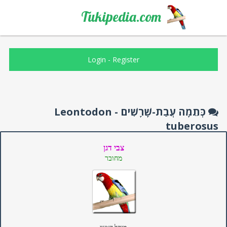
Tukipedia.com
Login
-
Register
כְּתֵמָה עֲבַת-שָׁרָשִׁים - Leontodon
tuberosus
צבי דגן
מחובר