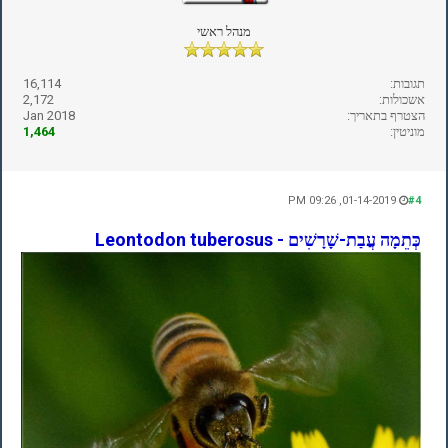
מנהל ראשי
תגובות:
16,114
אשכולות:
2,172
הצטרף בתאריך:
Jan 2018
מוניטין:
1,464
01-14-2019, 09:26 PM
#4
כְּתֵמָה עֲבַת-שָׁרָשִׁים - Leontodon tuberosus