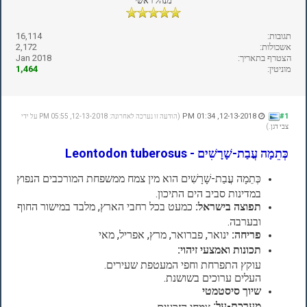
מנהל ראשי
תגובות:
16,114
אשכולות:
2,172
הצטרף בתאריך:
Jan 2018
מוניטין:
1,464
12-13-2018, 01:34 PM
#1
(הודעה זו נערכה לאחרונה: 12-13-2018, 05:55 PM על ידי
צבי דגן
.)
כְּתֵמָה עֲבַת-שָׁרָשִׁים - Leontodon tuberosus
כְּתֵמָה עֲבַת-שָׁרָשִׁים הוא מין צמח ממשפחת המורכבים הנפוץ
במדינות סביב הים התיכון.
תפוצה בישראל:
כמעט בכל רחבי הארץ, מלבד במישור החוף
ובערבה.
פריחה:
ינואר, פברואר, מרץ, אפריל, מאי
תכונות ואמצעי זיהוי:
עוקץ התפרחת וחפי המעטפת שעירים.
העלים ערוכים בשושנת.
שיוך סיסטמטי
מערכת-על:
צמחי הזרעים