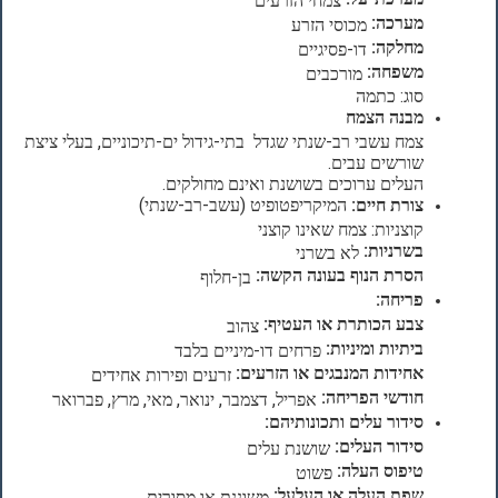
מערכה:
מכוסי הזרע
מחלקה:
דו-פסיגיים
משפחה:
מורכבים
סוג: כתמה
מבנה הצמח
צמח עשבי רב-שנתי שגדל בתי-גידול ים-תיכוניים, בעלי ציצת
שורשים עבים.
העלים ערוכים בשושנת ואינם מחולקים.
צורת חיים:
המיקריפטופיט (עשב-רב-שנתי)
קוצניות: צמח שאינו קוצני
בשרניות:
לא בשרני
הסרת הנוף בעונה הקשה:
בן-חלוף
פריחה:
צבע הכותרת או העטיף:
צהוב
ביתיות ומיניות:
פרחים דו-מיניים בלבד
אחידות המנבגים או הזרעים:
זרעים ופירות אחידים
חודשי הפריחה:
אפריל, דצמבר, ינואר, מאי, מרץ, פברואר
סידור עלים ותכונותיהם:
סידור העלים:
שושנת עלים
טיפוס העלה:
פשוט
שפת העלה או העלעל:
משוננת או מסורית