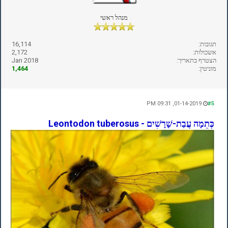
מנהל ראשי
תגובות:
16,114
אשכולות:
2,172
הצטרף בתאריך:
Jan 2018
מוניטין:
1,464
01-14-2019, 09:31 PM
#5
כְּתֵמָה עֲבַת-שָׁרָשִׁים - Leontodon tuberosus