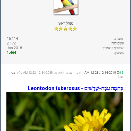
מנהל ראשי
תגובות:
16,114
אשכולות:
2,172
הצטרף בתאריך:
Jan 2018
מוניטין:
1,464
12-14-2018, 12:21 AM
#2
(הודעה זו נערכה לאחרונה: 12-14-2018, 12:22 AM על ידי
צבי
דגן
.)
כְּתֵמָה עֲבַת-שָׁרָשִׁים - Leontodon tuberosus