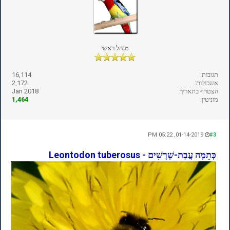
מנהל ראשי
תגובות:
16,114
אשכולות:
2,172
הצטרף בתאריך:
Jan 2018
מוניטין:
1,464
01-14-2019, 05:22 PM
#3
כְּתֵמָה עֲבַת-שָׁרָשִׁים - Leontodon tuberosus