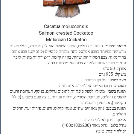
Cacatua moluccensis
Salmon-crested Cockatoo
Moluccan Cockatoo
מראה חיצוני:
הבוגרים גדולים, הצבע השולט הוא לבן-אפרסק, בעלי ציצית
מרשימה במיוחד בצבע אפרסק כהה. מתחת לכנפיים ולזנב ישנו צבע צהוב
בהיר מאוד. צבע המקור הוא שחור. בזן זה קיימת דו-צורתיות מינית: לזכר
עיניים בצבע שחור ולנקבה צבע העיניים חום כהה.
אורך:
50 ס"מ
משקל:
935 גרם
מצב בטבע:
על סף הכחדה
תפוצה:
דרום האיים המולוקיים, אינדונזיה..
תזונה בשבי:
מומלץ לספק כופתיות לתוכים גדולים. בנוסף, תערובת זרעים
לתוכים גדולים, תערובת השרייה, ירקות ופירות, ביצה פעם בשבוע (כולל
הקליפה), אבן סידן וויטמינים.
תזונה בטבע:
ניזון מאגוזים שונים, אגוזי קוקוס, זרעים, פירות יער, חרקים
וזחליהם.
אילוף:
ניתן לאילוף בקלות
גודל כלוב:
גדול מאוד (100x100x200)
יכולת דיבור:
טובה