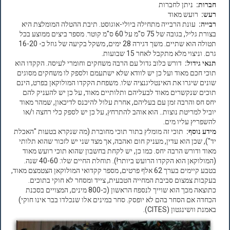
חברות:
ניתן לחברות
רעש:
רועש מאוד
רבייה:
עונת הרבייה מתחילה ביולי-אוגוסט. תיבת ההטלה המומלצת היא
בצורת גליל, בגובה של 75 ס"מ על 60 ס"מ קוטר. מספר ביצים ממוצע בכל
תטולה הוא שתיים. משך דגירה 28 ימים, משקל בקיעה של גוזל כ- 16-20
גרם. וניצוי מלא מתקבל לאחר 15 שבועות.
תנאי גידול:
דורש כלוב גדול עם הרבה משחקים וחומרי לעיסה. הקקדו הוא
תוכי חכם מאוד ועל כן יש לוודא שלא ישתעמם ולספק לו משחקים מסוגים
שונים שיגרו את האינטליגנציה שלו. משפחת הקקדו המולוקאן בפרט, הינם
תוכים שנקשרים מאוד לבעליהם ותלותיים מאוד, על כן יש להעניק להם
יחס חס והרבה זמן עם בעליהם, אחרת עלול להיכנס לדיכאון, שמהר מאוד
יוביל למריטת נוצות.. הוא אוהב להתרחץ, על כן יש לספק כלי רחצה ו/או
להשפריץ עליו מים.
מידע נוסף:
תוכי זה מומלץ בתור תוכי מחוברת (מה שנקרא בטעות "האכלת
יד"), שכן הוא עדין, מעניק חום ואהבה, אך מצד שני יש לזכור שהוא תלותי
מאוד ודורש הרבה יחס. כמו כן, יש לקחת בחשבון שהוא תוכי רועש מאוד
(המולוקאן הוא הקקדו הרועש ביותר!). תוחלת החיים שלו: 40-60 שנה.
בטבע קיימים בערך 62 אלף פרטים, מספר קקדואי המולוקאן הצטמצם מאוד,
בעקבות צמצום סביבת המחייה הטבעית, צייד ומסחר לא חוקי בתוכים.
כתוצאה מכך הוא שוייך לנספח הראשון (כ-800 מינים, המצויים בסכנת
הכחדה אם הסחר בהם לא יופסק. סחר במינים אלו שנכלדו בבר אינו חוקי)
באמנת וושינגטון (CITES).