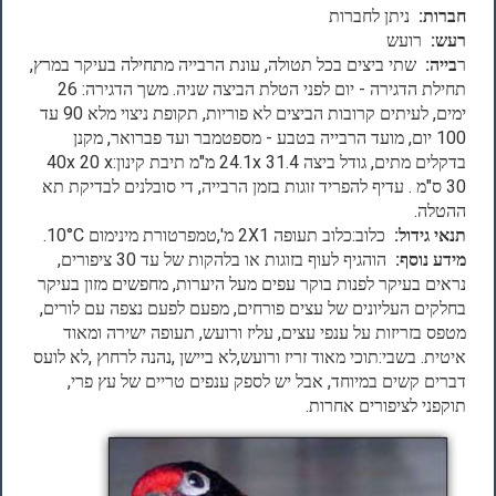
חברות:
ניתן לחברות
רעש:
רועש
ר
בייה:
שתי ביצים בכל תטולה, עונת הרבייה מתחילה בעיקר במרץ,
תחילת הדגירה - יום לפני הטלת הביצה שניה. משך הדגירה: 26
ימים, לעיתים קרובות הביצים לא פוריות, תקופת ניצוי מלא 90 עד
100 יום, מועד הרבייה בטבע - מספטמבר ועד פברואר, מקנן
בדקלים מתים, גודל ביצה 31.4 24.1x מ"מ תיבת קינון:40x 20 x
30 ס"מ . עדיף להפריד זוגות בזמן הרבייה, די סובלנים לבדיקת תא
ההטלה.
תנאי גידול:
כלוב:כלוב תעופה 2X1 מ',טמפרטורת מינימום 10°C.
מידע נוסף:
הוהגיף לעוף בזוגות או בלהקות של עד 30 ציפורים,
נראים בעיקר לפנות בוקר עפים מעל היערות, מחפשים מזון בעיקר
בחלקים העליונים של עצים פורחים, מפעם לפעם נצפה עם לורים,
מטפס בזריזות על ענפי עצים, עליז ורועש, תעופה ישירה ומאוד
איטית. בשבי:תוכי מאוד זריז ורועש,לא ביישן ,נהנה לרחוץ ,לא לועס
דברים קשים במיוחד, אבל יש לספק ענפים טריים של עץ פרי,
תוקפני לציפורים אחרות.