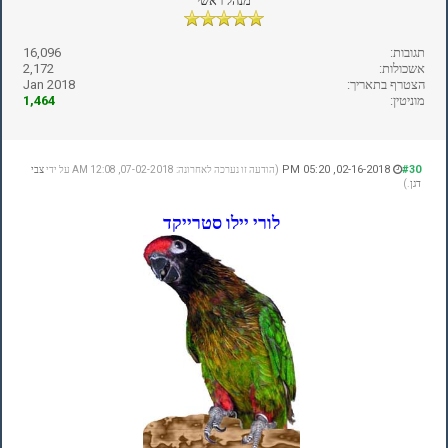
מנהל ראשי
תגובות:
16,096
אשכולות:
2,172
הצטרף בתאריך:
Jan 2018
מוניטין:
1,464
02-16-2018, 05:20 PM
#30
(הודעה זו נערכה לאחרונה: 07-02-2018, 12:08 AM על ידי
צבי
דגן
.)
לורי יילו סטרייקד