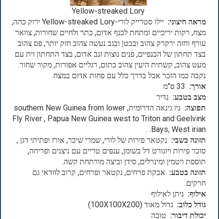
Yellow-streaked Lory
מראה חיצוני:
יילו סטרייק לורי-Yellow-streaked Lory ירוק כהה,
מצח, רקות יריכיים ומתחת לכנף אדום, כתר ולחיים שחורות, צוואר
עורף וחזה ירקרק צהוב ובבטן ובגב נעשה צהוב חזק יותר, פס צהוב
בצד תחתון של הכנפיים, פנים נוצות זנב אדום, בצד התחתון זית עם
מעט צהוב, קשתית היעין צהוב כתום, רגליים אפורות, מקור שחור.
נקבה כמו הזכר אבל בדרך כלל עם פחות אדום במצח.
אורך:
33 ס"מ
מצב בטבע:
נדיר
תפוצה:
ניו גינאה הדרומית, southern New Guinea from lower
Fly River , Papua New Guinea west to Triton and Geelvink
Bays, West irian. .
תזונה בשבי:
נקטאר פירות של לורי, שמרי שיכר, אורז ופתיתי דגן ,
סוכר פירות ויוגורט דל בשומן, ענפים טריים עם ניצנים ופריחה,
תוספת ויטמין ומינרלים, סידן וביצה מורתחת קשה.
תזונה בטבע:
אבקת פרחים, נקטאר ופרחים, קרוב לוודאי גם
חרקים.
אילוף:
ניתן לאילוף
גודל כלוב:
גדול מאוד (100X100X200)
יכולת דיבור:
טובה