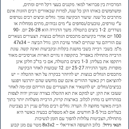
המרכזית בין פברואר למאי. מקננים בעצי דקל חיים ומתים,
ומשתמשים באותו הקן כל שנה, למרות שבאזורים רבים הזוגות אינם
מתרבים כל שנה. שיעור הבקיעה נמוך. גוזלים וביצים רבים נטרפים
ע"י טורפים, טובעים/נסחפים ע"י מים גבוהים, מתים ממחלות או
נשדדים. 1-2 ביצים בתטולה. משך הדגירה הוא 26-28 יום. 90-
100 יום אחרי בקיעתם מתכסים הגוזלים בנוצות. הצעירים נשארים
עם הוריהם עד שנתיים לאחר עזיבת הקן. גודל הביצה – 47x34
מ"מ. בשבי: רבייה בשבי מושגת בקלות ובקביעות ואינה קשה. עונת
הרבייה מתחילה באפריל. בתקופה זו נהיים הארות אגרסיביים מאוד
ויתקפו את בעליהן. 1-3 ביצים בתטולה, אם כי בד"כ חלקן אינן
מופרות. משך הדגירה 25-27 יום. 12 שבועות לאחר הבקיעה
מתכסים הגוזלים בנוצות. יש להיזהר בבקרה על תאי ההטלה – יש
להוציאם רק כאשר ההורים אינם שם מחשש שהם יתרגשו ויפגעו
בביצים/גוזלים. יש להשאיר את הצעירים עם הוריהם זמן-מה לאחר
שעזבו את הקן. יש למקם את תא ההטלה בצורה שניתן יהיה לצפות
במתרחש בו מחוץ לכלוב. בארצות קרות, הרבייה מוצלחת יותר בתוך
הבית מאשר מחוצה לו. הערה: גוזלים רבים מגלים עניין רב בצביטת
בעליהם בגיל 3-5 חודשים. אם לא מטפלים בבעיה כאשר היא
מתחילה, הצביטות עלולות להפוך עם הזמן לנשיכות.
תנאי גידול:
כלוב התעופה האידיאלי – 8x3x2 מטר עם מגן קבוע