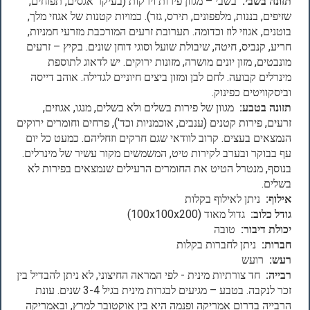
תזונה בשבי:
בשבי – מגוון פירות וירקות (בעיקר אגסים, תפוחים,
שזיפים, בננות, מלפפונים, תירס, גזר). כמויות קטנות של אגוזי מלך,
בוטנים, אגוזי לוז וכדומה. תערובת זרעים המורכבת מזרעי חמניות,
חריע, קנביס, חיטה, שיבולת שועל וסוגי דוחן שונים. בקיץ – זרעים
מונבטים, מזון יונים מושרה, מזונות ירוקים. יש לדאוג לתוספת
מינרלים קבועה. לחם לבן ומזון ביצים חיוניים לגדילה. אוהב דייסה
וביסקוויטים כפינוק.
תזונה בטבע:
מגוון של פירות בשלים ולא בשלים, מנגו, אגוזים,
זרעים, פירות קטנים (ענבים, אוכמניות וכד'), פרחים וחומרים ירוקים
הנמצאים בעצים. קרוב לוודאי שגם חרקים וזחליהם. כמעט כל יום
עף בבוקר ובערב לקירות טיט, המשמשים מקור עשיר של מינרלים.
בנוסף, מנטרל הטיט את החומרים הרעילים שנמצאים בפירות לא
בשלים.
אילוף:
ניתן לאילוף בקלות
גודל כלוב:
גדול מאוד (100x100x200)
יכולת דיבור:
טובה
חברות:
ניתן לחברות בקלות
רעש:
רועש
רבייה:
חד צורתיות מינית - לפי המראה החיצוני, לא ניתן להבדיל בין
זכר לנקבה. בטבע – מגיעים לבגרות מינית בגיל 3-4 שנים. עונת
הרבייה בדרום אמריקה ופנמה היא בין אוקטובר למרץ, ובאמריקה