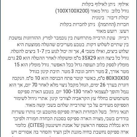
אילוף: ניתן לאילוף בקלות
גודל כלוב: גדול מאוד (100X100X200)
יכולת דיבור: בינונית
חברות (החתמה): ניתן לחברות בקלות
רעש: רועש מאוד
רבייה: עונת הרבייה מתרחשת בין נובמבר למרץ. ההזדווגות נמשכת
בין שתיים לשלוש דקות. בטבע מעריכים שהטלה ממוצעת היא
שלוש ביצים, ואילו בשבי 4, אך זה יכול לנוע בין 1-7 ביצים להטלה.
גודל כל ביצה הוא 35X29 מ"מ ומשקלה לאחר ההטלה הוא 20 גרם.
מומלץ לספק כלוב תעופה גדול ככל האפשר. גודל מומלץ הוא 15
מטר אורך, 2 מטר רוחב וגובה 3 מטר. תיבת קינון בגודל
80X30X30 ס"מ, כאשר קוטר פתח הכניסה הוא 10 ס"מ. הנקבה
דוגרת בערך 26 ימים, הגוזל מקבל ניצוי מלא לאחר 70 יום, אך הוא
נגמל והופך לעצמאי לאחר 100-130 יום. בטבע הארה ספיקס
משתמשים בחללי עץ הקראביה לצורכי קינון. אתרי גידול לשימור
הספיקס מעידים על כך שהרבייה שלהם בשבי קשה מאוד.
תנאי גידול: בשל הכחדות הארה ספיקס מהטבע וכי נותרו עשרות
בודדים בשבי, מצויה הארה ספיקס בסכנת הכחדה חמורה ולפיכך
היא נכללת בנספח הראשון של אמנת וושינגטון (CITES). כלומר
ארה ספיקס נחשבת כחיה מוגנת ולכן הציד והסחר בה אסורים ויש