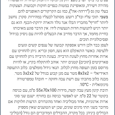
מהירה וישירה, ומאופיינת במטות כנפיים חזקות וקבועות. הצעקות
בעלי טון גס ("ררהה-אה"), כמו גם הקרקורים האופניים להם.
בשבי
: תוכי עליז ובד"כ רועש. מסתגל לבעליו במהירות. סקרן. נחשב
ליותר "חריף" מחבריו הבלו אנד גולד והארה ירוקת-הכנף. הוא גם
יותר רגיש לתנועות חדות הנעשות לידו. אין הדבר פוגע מאיכותו
כחיית מחמד, אך הדבר מחייב את הבעלים להיות עם ניסיון בגידול
ופסיכולוגיית תוכים.
לעסן כבד ולכן דורש אספקה קבועה של ענפים קשים וגזעים
ללעיסה. כאשר התאקלם הוא נועז, חסון ובריא. ניתן להחזיקו עם
ארות אחרות מחוץ לעונת הרבייה. בעונת הרבייה ניתן להחזיקו עם
פארקיטים (תוכים) קטנים יותר. אוהב להתקלח בקיץ, או להיות
מרוסס בזמן תעופה מחוץ לכלוב. תנאי גידול מומלצים: כלוב התעופה
האידיאלי – 8x3x2 מטר עם מגן קבוע בגודל של 3x2x2 מטר.
מבנה כלוב מתכתי עם רשת עבה וחזקה – חובה! טמפרטורה
מינימאלית - 10°C.
תיבת קינון מעץ עבה קשה, מידות 55x70x100 ס"מ, עם כניסה
בקוטר של 22 ס"מ. יש לאפשר כניסה גם בחורף. ישנם שני סוגי
ארות ארגוניות, אחד מבוליביה ואחד מהונדורס. הדעות חלוקות אם
מדובר בשני תתי מינים שונים, שכן יש הטוענים שאין מספיק
הבדלים ביניהן. בכל מקרה, ההבדלים המדוברים הם גודל (הבוליבי