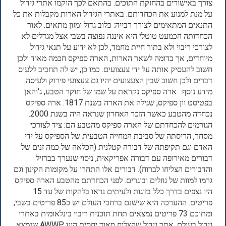
צורך באישורים בהחזקת התוכים. בהתאם לכך הוקמו אתרי גידול
על מנת למנוע את הכחדותם. באתרי הגידול הארות מקבלות את כל
התנאים המתאימים לצורך רבייה: כלוב גדול ומזון מתאים. לאור
הכחדותה הכמעט טוטלי היא איננה נפוצה בשבי אצל מגדלים לא
לצורכי ריבוי ולא בתור חיית מחמד, לכן לא ידוע על תנאי גידול
מיוחדים, אך בדומה לשאר הארות, הארה ספיקס חכמה מאוד ולכן
חשוב להעסיק אותה על ידי צעצועים. כמו כן, יש לה תחביב ללעוס
דברים ולכן חשוב שבין הצעצועים יהיו גם צעצועי פירוק ולעיסה.
מידע נוסף: ארה ספיקס נקראת על שמו של חוקר הטבע, ג'והאן
בפטיסט וון ספיקס, שגילה את הארה בשנת 1817. ארה ספיקס
נכחדה מהטבע כאשר הזכר האחרון שנראה היה בשנת 2000.
הגורמים להכחדתם של הארה ספיקס מהטבע הם: ציד לצורכי
מסחר, הריסתה של סביבת המחייה הטבעית של הספיקס על ידי
האדם וגם תקיפתה של דבורה קטלנית (הכלאה של כמה זנים של
דבורים מאירופה עם דבורה אפריקאית, ניסוי שנערך בברזיל
והדבורים הצליחו לברוח). דבורים אלו התחרו על מקומות הקינון וגם
גרמו למוות של גוזלים ובוגרים. לפני הכחדתם מהטבע הארה ספיקס
היו נצפים בדרך כלל בזוגות ולעיתים נראו בלהקות של עד 15
פריטים. ההערכה היא שישנם ברחבי העולם יש כ85 פריטים בשבי,
ומתוכם 73 פריטים נמצאים תחת תוכנית ריבוי בינלאומית באתרי
גידול בעולם. אתר גידול שהצליח מאוד יחסית הינו AWWP שנמצא