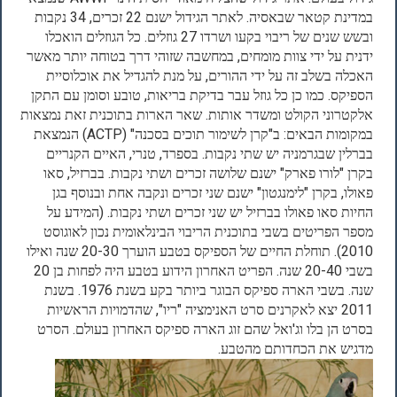
במדינת קטאר שבאסיה. לאתר הגידול ישנם 22 זכרים, 34 נקבות
ובשש שנים של ריבוי בקעו ושרדו 27 גוזלים. כל הגוזלים הואכלו
ידנית על ידי צוות מומחים, במחשבה שזוהי דרך בטוחה יותר מאשר
האכלה בשלב זה על ידי ההורים, על מנת להגדיל את אוכלוסיית
הספיקס. כמו כן כל גוזל עבר בדיקת בריאות, טובע וסומן עם התקן
אלקטרוני הקולט ומשדר אותות. שאר הארות בתוכנית זאת נמצאות
במקומות הבאים: ב"קרן לשימור תוכים בסכנה" (ACTP) הנמצאת
בברלין שבגרמניה יש שתי נקבות. בספרד, טנרי, האיים הקנריים
בקרן "לורו פארק" ישנם שלושה זכרים ושתי נקבות. בברזיל, סאו
פאולו, בקרן "לימנגטון" ישנם שני זכרים ונקבה אחת ובנוסף בגן
החיות סאו פאולו בברזיל יש שני זכרים ושתי נקבות. (המידע על
מספר הפריטים בשבי בתוכנית הריבוי הבינלאומית נכון לאוגוסט
2010). תוחלת החיים של הספיקס בטבע הוערך 20-30 שנה ואילו
בשבי 20-40 שנה. הפריט האחרון הידוע בטבע היה לפחות בן 20
שנה. בשבי הארה ספיקס הבוגר ביותר בקע בשנת 1976. בשנת
2011 יצא לאקרנים סרט האנימציה "ריו", שהדמויות הראשיות
בסרט הן בלו וג'ואל שהם זוג הארה ספיקס האחרון בעולם. הסרט
מדגיש את הכחדותם מהטבע.