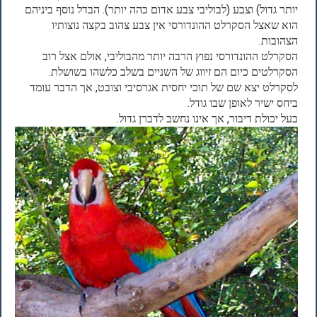
יותר גדול) וצבע (לבוליבי צבע אדום כהה יותר). הבדל נוסף ביניהם
הוא שאצל הסקרלט ההונדורסי אין צבע צהוב בקצה נוצותיו
הצהובות.
הסקרלט ההונדורסי נפוץ הרבה יותר מהבוליבי, אולם אצל רוב
הסקרלטים כיום הם זיווג של השניים בשלב כלשהו בשושלת.
לסקרלט יצא שם של תוכי יחסית אגרסיבי וצובט, אך הדבר עומד
ביחס ישיר לאופן שבו גודל.
בעל יכולת דיבור, אך אינו נחשב לדברן גדול.