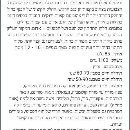
ובלתי נראים) של נוצות אדומות בהירות. לחלק מהציפורים יש נוצות
הצבועות בצהוב בקצותיהן בגב הראש. החלק הקיצוני של הכנף כחול
והחלק הקרוב יותר לגוף צהוב עם קצוות ירוקים. הנוצות בבסיס הזנב
כחולות בהירות. חלקו העליון של הזנב אדום עם קצוות כחולים
עמומים. חלקו התחתון של הזנב ושל הכנפיים – אדום. המקור העליון
בצבע קרן וצדדיו שחרחרים. המקור התחתון שחרחר. העיניים בצבע
צהוב בהיר. הרגליים אפורות כהות. לצעירים זנב קצר יותר, מקור
תחתון בהיר יותר ועיניים חומות. מטת כנפיים – 1.0 - 1.2 מטר.
אורך:
85 ס"מ
משקל:
1100 גרם
מצב בטבע:
נפוץ
תוחלת חיים בשבי:
60-70 שנה
תוחלת חיים בטבע:
50-90 שנה
תפוצה:
מזרח פנמה, מצפון אמריקה המרכזית ועד מקסיקו,
צפון-מזרח עד מזרח קולומביה, ונצואלה, גינאה, סורינם, גינאה
הצרפתית, אקוודור, פרו, ברזיל, בוליביה.
נישה נישה אקולוגית (אזור
מחייה)
: יערות גשם, יערות פתוחים, סוואנות מיוערות. באמריקה
המרכזית גם בשפלות יבשות, בשטח הררי של חוף הפסיפי, באזורים
המכוסים בשיחים נמוכים וסבוכים ואזורים מעובדים עם קטעי
יערות..