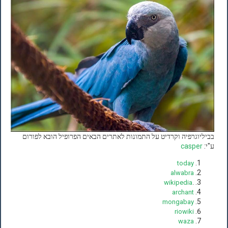
בביליוגרפיה וקרדיט על התמונות לאתרים הבאים הפרופיל הובא לפורום
ע"י:
casper
today
alwabra
wikipedia
.
archant
mongabay
riowiki
waza