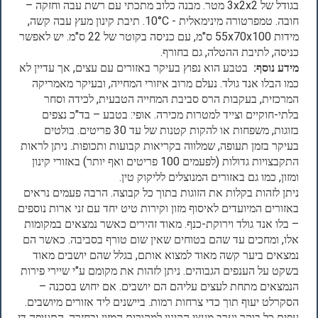
בגודל של 3x2x2 מטר. מבנה כלוב מתכתי עם רשת עבה וחזקה –
חובה. טמפרטורה מינימאלית - 10°C. תיבת קינון מעץ עבה קשה,
מידות 55x70x100 ס"מ, עם כניסה בקוטר של 22 ס"מ. יש לאפשר
כניסה, לתיבת ההטלה, גם בחורף.
מידע נוסף:
בטבע הוא נפוץ בעיקר באזורים עם עצים, אך עדיין לא
כמו הבלו אנד גולד. נעלם מרוב איזורי המחייה, ובעיקר מאמריקה
המרכזית, בעקבות הרס סביבת המחייה הטבעית, לכידה וסחר
בלתי-חוקיים וצייד למטרות מכירה. אופי: בטבע – בד"כ נצפים
בזוגות, משפחות או להקות קטנות של עד 30 פריטים. בולטים
בעיקר בזמן תעופה, שמלווה בקריאות קבועות ותכופות. ניתן לראות
התקבצויות גדולות (לפעמים 100 פריטים ואף יותר) באזורי קינון
ומזון, כמו גם באזורים המנוצלים לליקוק טין.
ניתן לזהות בקלות את הזוגות בתוך כל קבוצה. הרבה פעמים נראים
באזורים המיועדים לאיסוף מזון וקירות טיט יחד עם זני ארות נוספים
– בלו אנד גולד וירוקת-כנף. מאוד זהירים כאשר נמצאים במקומות
אלו, ומחכים עד שהם בטוחים שאין שום טורף בסביבה. כאשר הם
נמצאים ביער קשה מאוד למצוא אותם, בגלל שהם יושבים מאוד
בשקט על הענפים הגבוהים. ניתן לזהות את מקומם ע"י שיירי פירות
הנמצאים מתחת לעצים עליהם הם יושבים. אם יחוש בסכנה –
הסקרלט יעוף תוך כדי צרחות רמות. ביישנים ליד אזורים מיושבים.
עפים כל בוקר וערב מעצי הקינון למקורות המזון ובחזרה. התעופה די