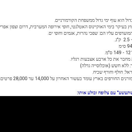
דול הוא עוף ימי גדול ממשפחת הקורמורניים.
וץ בעיקר בימי האוקיינוס האטלנטי, חופי אירופה המערבית, דרום וצפון אפריק
מועדפים עליו הם: שפכי נהרות, אגמים וחופי ים.
 מחבר את כל ארבע אצבעות רגליו.
 ללא חשש (אוכלוסייה גדלה)
ל: חולף וחורף שכיח.
 החורפים בארץ עומד בעשור האחרון על 14,000 עד 28,000 פרטים.
שתעשע" עם צלופח ובולע אותו: