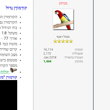
מנותק
קוֹרְמוֹרָן גָּדוֹל
הקורמורן הג
הקורמורן נפ
בתי הגידול ה
משקל: 1.8 - 2.5 ק"ג.
מנהל ראשי
אורך: 77 - 94 ס״מ
מוטת כנף: 121 - 149 ס"מ.
קרום שחייה
תגובות:
16,114
אשכולות:
2,172
מצב השימור:
הצטרף בתאריך:
Jan 2018
סטטוס בישרא
מוניטין:
1,464
מספר הקורמורנים
קולות
קורמורן "מ