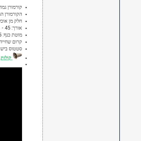
קורמורן גמד
הקורמורן הג
חלק מן אוכל
אורך: 45 - 55 ס"מ.
מוטת כנף: 75 - 90 ס"מ.
קרום שחייה
סטטוס בישרא
קולות