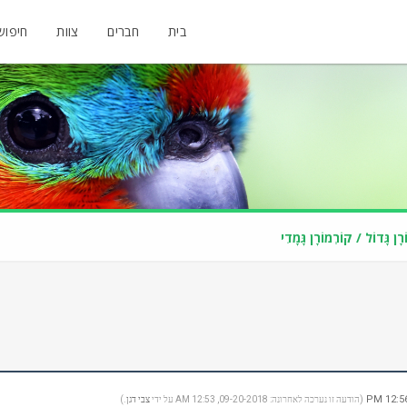
בית
חברים
צוות
חיפוש
רָן גָּדוֹל / קוֹרְמוֹרָן גָּמָדִי
(הודעה זו נערכה לאחרונה: 09-20-2018, 12:53 AM על ידי
צבי דגן
.)