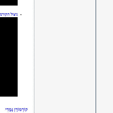
ניצול הקורמ
קוֹרְמוֹרָן גָּמָדִי