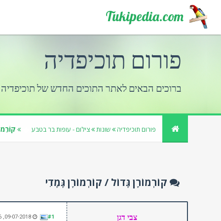
Tukipedia.com
פורום תוכיפדיה
ברוכים הבאים לאתר התוכים החדש של תוכיפדיה
קוֹרְמוֹ
פורום תוכיפדיה
שונות
צילום - עופות בר בטבע
קוֹרְמוֹרָן גָּדוֹל / קוֹרְמוֹרָן גָּמָדִי
צבי דגן
09-07-2018, 12:56 PM
#1