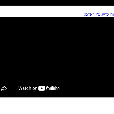
ורן לדייג ע"י האדם: