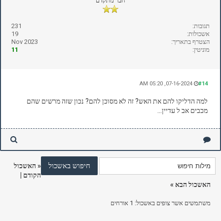
חבר מתקדם
תגובות:
231
אשכולות:
19
הצטרף בתאריך:
Nov 2023
מוניטין:
11
07-16-2024, 05:20 AM
#14
למה הדליקו להם את האש? זה לא מסוכן להם? נכון שזה מרשים שהם
מכבים אב ל עדיין...
«
האשכול
הקודם
|
האשכול הבא
»
משתמשים אשר צופים באשכול: 1 אורחים