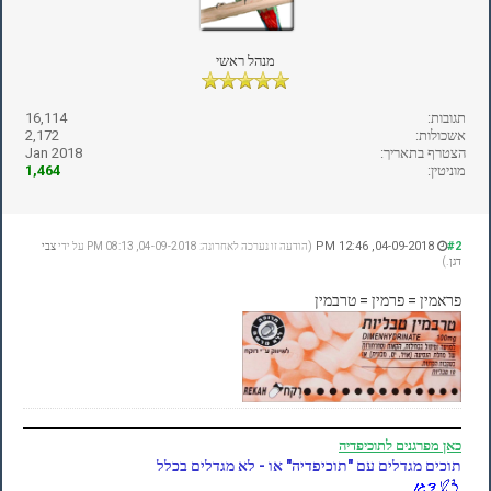
מנהל ראשי
תגובות:
16,114
אשכולות:
2,172
הצטרף בתאריך:
Jan 2018
מוניטין:
1,464
04-09-2018, 12:46 PM
#2
(הודעה זו נערכה לאחרונה: 04-09-2018, 08:13 PM על ידי
צבי
דגן
.)
פראמין = פרמין = טרבמין
כאן
מפרגנים לתוכיפדיה
תוכים מגדלים עם "תוכיפדיה" או - לא מגדלים בכלל