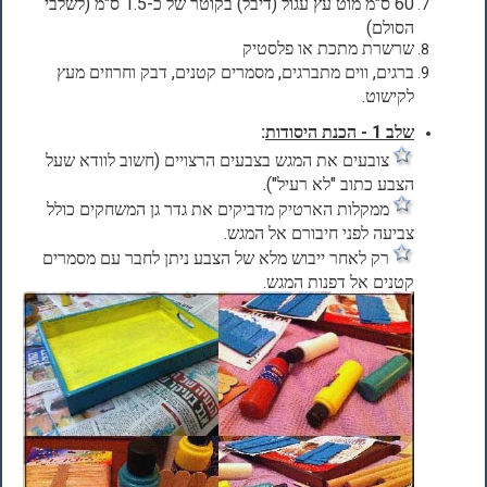
60 ס"מ מוט עץ עגול (דיבל) בקוטר של כ-1.5 ס"מ (לשלבי
הסולם)
שרשרת מתכת או פלסטיק
ברגים, ווים מתברגים, מסמרים קטנים, דבק וחרוזים מעץ
לקישוט.
שלב 1 - הכנת היסודות
:
צובעים את המגש בצבעים הרצויים (חשוב לוודא שעל
הצבע כתוב "לא רעיל").
ממקלות הארטיק מדביקים את גדר גן המשחקים כולל
צביעה לפני חיבורם אל המגש.
רק לאחר ייבוש מלא של הצבע ניתן לחבר עם מסמרים
קטנים אל דפנות המגש.