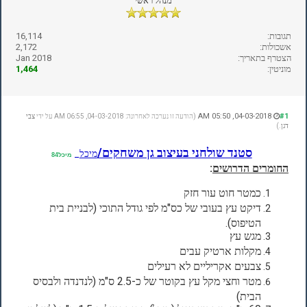
מנהל ראשי
תגובות:
16,114
אשכולות:
2,172
הצטרף בתאריך:
Jan 2018
מוניטין:
1,464
04-03-2018, 05:50 AM
#1
(הודעה זו נערכה לאחרונה: 04-03-2018, 06:55 AM על ידי
צבי
דגן
.)
סטנד שולחני בעיצוב גן משחקים/
מיכל
_
מיכל84
החומרים הדרושים
:
כמטר חוט עור חזק
דיקט עץ בעובי של כס"מ לפי גודל התוכי (לבניית בית
הטיפוס).
מגש עץ
מקלות ארטיק עבים
צבעים אקריליים לא רעילים
מטר וחצי מקל עץ בקוטר של כ-2.5 ס"מ (לנדנדה ולבסיס
הבית)