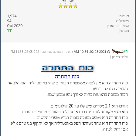
חבר VIP
תגובות:
1,974
אשכולות:
94
הצטרף בתאריך:
Oct 2020
מוניטין:
17
#1
02-08-2021, 10:34 AM
(הודעה זו נערכה לאחרונה: 02-08-2021, 11:53 PM
על ידי
צבי דגן
.)
כוח התחרה
כוח התחרה הוא מין לטאה ממשפחת הכוחיים שחי באוסטרליה והוא הלטאה
השנייה בגודלה ביבשת.
הכוח מכוסה ברצועות כהות לאורך גופו ומכאן שמו.
אורכו הוא 2.1 מטרים ומשקלו עד 20 קילוגרמים.
הוא מצוי מקווינסלנד ועד דרום אוסטרליה באזורים טרופיים ויערות.
כוח התחרה הוא מטפס מעולה בזכות רגליו וטפריו הקשים.
כוח התחרה הוא אחד מטורפי העל באוסטרליה אך לא יתקוף בני אדם אלא
אם ידחק לפינה.