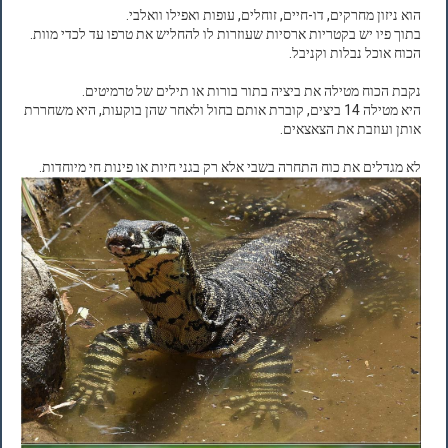
הוא ניזון מחרקים, דו-חיים, זוחלים, עופות ואפילו וואלבי.
בתוך פיו יש בקטריות ארסיות שעוזרות לו להחליש את טרפו עד לכדי מוות.
הכוח אוכל נבלות וקניבל.
נקבת הכוח מטילה את ביציה בתור בורות או תילים של טרמיטים.
היא מטילה 14 ביצים, קוברת אותם בחול ולאחר שהן בוקעות, היא משחררת
אותן ועוזבת את הצאצאים.
לא מגדלים את כוח התחרה בשבי אלא רק בגני חיות או פינות חי מיוחדות.