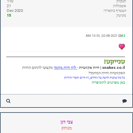
תגובות:
110
אשכולות:
21
הצטרף בתאריך:
Dec 2020
מוניטין:
15
02-08-2021, 10:55 AM
#2
snakes.co.il | חיות אקזוטיות
-
לוח חיות מחמד
מקצועי לתחום החיות
האקזוטיות וחיות המחמד!
כל מה שרצית לדעת על זוחלים, דו-חיים וחסרי חוליות
כאן
מפרגנים לתוכיפדיה
צבי דגן
מנותק