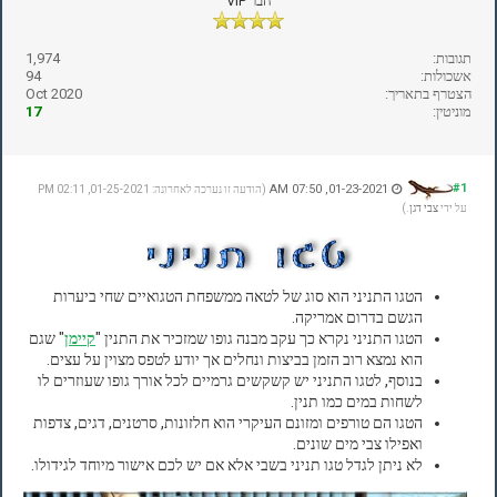
חבר VIP
תגובות:
1,974
אשכולות:
94
הצטרף בתאריך:
Oct 2020
מוניטין:
17
#1
01-23-2021, 07:50 AM
(הודעה זו נערכה לאחרונה: 01-25-2021, 02:11 PM
על ידי
צבי דגן
.)
הטגו התניני הוא סוג של לטאה ממשפחת הטגואיים שחי ביערות
הגשם בדרום אמריקה.
הטגו התניני נקרא כך עקב מבנה גופו שמזכיר את התנין "
קיימן
" שגם
הוא נמצא רוב הזמן בביצות ונחלים אך יודע לטפס מצוין על עצים.
בנוסף, לטגו התניני יש קשקשים גרמיים לכל אורך גופו שעוזרים לו
לשחות במים כמו תנין.
הטגו הם טורפים ומזונם העיקרי הוא חלזונות, סרטנים, דגים, צדפות
ואפילו צבי מים שונים.
לא ניתן לגדל טגו תניני בשבי אלא אם יש לכם אישור מיוחד לגידולו.