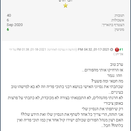
חבר חדש
תגובות:
40
אשכולות:
6
הצטרף בתאריך:
Sep 2020
מוניטין:
6
01-17-2021, 04:32 PM
#1
(הודעה זו נערכה לאחרונה: 01-18-2021, 01:38 PM על ידי
צבי דגן
.)
ערב טוב
אז הרחיקו אותי מהפורום...
וזהו. נגמר
מה חטאי ומה פשעי?
שכתבתי את נסיוני האישי בנושא רבני בתוכי פדיה וזה לא בא למישהו טוב
בעיניים...
לא חרגתי מהנהלים, לא התבטאתי בצורה לא מכובדת, לא כתבתי על פרצות
באופן ציבורי
רק שיתפתי את הנסיון שלי
אני תוהה, הרי צריך כל אחד לשתף את הנסיון שלו ואת הידע שלו?!
האם רצון מנהל הפורום שכולם ישירו קול אחד אין כמו תוכי פדיה ואין
בלתה!? חבל...