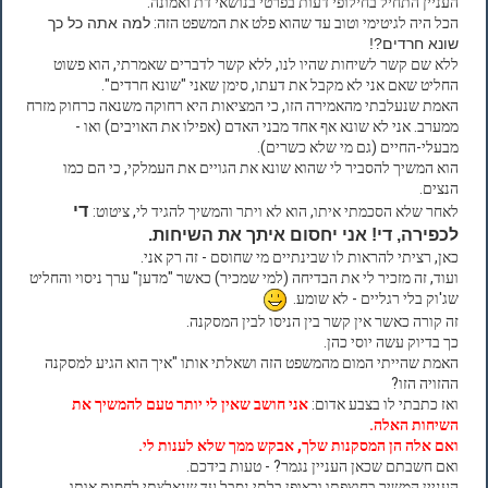
העניין התחיל בחילופי דעות בפרטי בנושאי דת ואמונה.
הכל היה לגיטימי וטוב עד שהוא פלט את המשפט הזה:
למה אתה כל כך
שונא חרדים?!
ללא שם קשר לשיחות שהיו לנו, ללא קשר לדברים שאמרתי, הוא פשוט
החליט שאם אני לא מקבל את דעתו, סימן שאני "שונא חרדים".
האמת שנעלבתי מהאמירה הזו, כי המציאות היא רחוקה משנאה כרחוק מזרח
ממערב. אני לא שונא אף אחד מבני האדם (אפילו את האויבים) ואו -
מבעלי-החיים (גם מי שלא כשרים).
הוא המשיך להסביר לי שהוא שונא את הגויים את העמלקי, כי הם כמו
הנצים.
די
לאחר שלא הסכמתי איתו, הוא לא ויתר והמשיך להגיד לי, ציטוט:
לכפירה, די! אני יחסום איתך את השיחות.
כאן, רציתי להראות לו שבינתיים מי שחוסם - זה רק אני.
ועוד, זה מזכיר לי את הבדיחה (למי שמכיר) כאשר "מדען" ערך ניסוי והחליט
שג'וק בלי רגליים - לא שומע.
זה קורה כאשר אין קשר בין הניסו לבין המסקנה.
כך בדיוק עשה יוסי כהן.
האמת שהייתי המום מהמשפט הזה ושאלתי אותו "איך הוא הגיע למסקנה
ההזויה הזו?
ואז כתבתי לו בצבע אדום:
אני חושב שאין לי יותר טעם להמשיך את
השיחות האלה.
ואם אלה הן המסקנות שלך, אבקש ממך שלא לענות לי.
ואם חשבתם שכאן העניין נגמר? - טעות בידכם.
העניין המשיך בחוצפתו ובאופן בלתי נסבל עד שנאלצתי לחסום אותו.