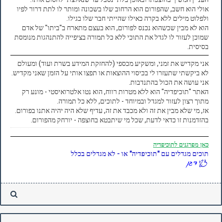
אולי הוא חשב, שהפורום הוא הרחוב שלו בשכונה ומותר לו לתת דרור לפיו
ולפלוט מילים ללא בקרה כאילו שהייתי חבר שלו בגילו.
הוא לא מבין שכשהוא נכנס לפורום, הוא בעצם מתארח ב"ביתו" של אדם
שמוכן לעזור לו לגדל את התוכי ללא כל תמורה בציפייה להתנהגות מנומסת
בסיסית.
אני מקדיש את זמני, ומשקיע מכספי (להחזקת המידע בשרת ועוד) ומעולם
לא ביקשתי שתעזרו לי בכיסוי ההוצאות או תפצו אותי על הזמן שאני מקדיש.
אני עושה את הכול בהתנדבות.
האתר "תוכיפדיה" הוא ללא מטרות רווח, הוא נטו אלטרואיסטי - מונע רק
מתוך רצון לעזור למגדל ובמיוחד - לתוכים, ללא כל תמורה.
אז, מי שלא מבין את זה ולא מכבד את זה, עדיף שלא היה יהיה אתנו בפורום.
בהזדמנות זו כדאי לדעת, שכל מי שיתבטא בחוצפה - יורחק מהפורום.
כאן
מפרגנים לתוכיפדיה
תוכים מגדלים עם "תוכיפדיה" או - לא מגדלים בכלל