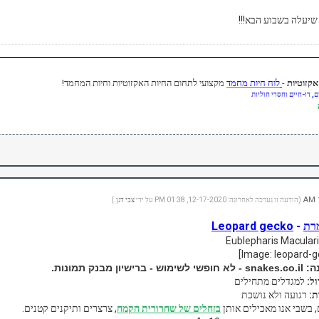
שיעלה בשבוע הבא!!!
-
לוח חיות מחמד
מקצועי לתחום החיות האקזוטיות וחיות המחמד!
, דו-חיים וחסרי חוליות
(הודעה זו נערכה לאחרונה: 12-17-2020, 01:38 PM על ידי
צבי דגן
.)
רת
-
Leopard gecko
ון מבנק תמונות.
ל:
למגדלים מתחילים
ת:
רגועה ולא נושכת
 בשבי אנו מאכילים אותן
בזחלים של שחרורית הקמח
, צרצרים ותיקנים קטנים.