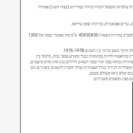
 ביותר בטרריום אמורה להיות בתא הלחות ואמורה לעמוד על 30-32 מעלות צלסיוס והטמפ' הקרה ביותר בטרריום (בצדו השני) אמורה
, ערים אפגאניות, טורקיה וצפון עיראק.
שממיות צעירות עד גיל שנה/שנה וחודשיים ניתן לשכן בטרריום או מכלי פלסטיק במידות הבאות 45X30X30 ס"מ מה שאומר שטח של 1350
 מותאמת לחיות במקומות בעלי משרע טמפ' גבוה, כלומר בין
ל יכולת עמידות גבוהה בפני קור ובפני תנאים דלילים כגון מזון ומים מועטים,
ופלרית לגידול בגלל העמידות שלה יחסית לתנאים קיצוניים וגם
עים שלא נראו מעולם בטבע.
 מציג מופעים מעניינים: