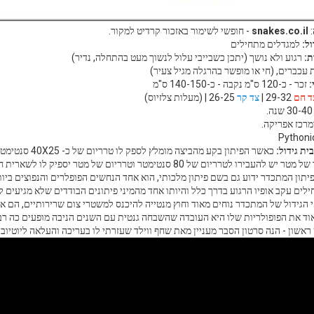
:
snakes.co.il
- חופשי לשימור באזכור קרדיט למקור.
ל:
למגדלים מתחילים
ת:
רגוע ולא נושך (יתכן כשבייבי עלול לנשוך מעט בהתחלה, נדיר)
 עכברים, (חי או מופשר בהרגלה מגיל צעיר)
:
זכר - כ-120 ס"מ נקבה - כ-140-150 ס"מ
ד חם
29-32 |
צד קר
26-25 | (מעלות צלזיוס)
3 שנה.
רכז אפריקה.
ית גידול:
כאשר הפיתון בקע מהביצה מומלץ לספק לו טרריום של כ- 40X25 סנטימטר, בשלב מאוחר יותר ניתן לעבור לטרריום בגודל 40X60.
עבירו לטרריום של 80 סנטימטר וטרריום של מטר יספיק לו לשארית חייו.
יתון המתכדר ידוע גם בשם פיתון מלכותי, הוא אחד הנחשים הפופלרים והנפוצים ביו
לים עקב אופיו הרגוע בדרך כלל והיותו אחד מהמיני פיתונים הבודדים שלא מגיעים ל
 הגידול של המתכדר נוחים מאוד וחוץ מנטייה להיכנס למשטרי צום שרירותיים, הם אינ
ד את הפופולריות שלו היא העובדה שהשבחה גנטית עם השנים הניבה מופעים כה רבים
אשון - הנה סרטון הסבר מעניין מאת שחף ווילד שעזרתי לו בעריכה והעלאה ליוטיוב. 