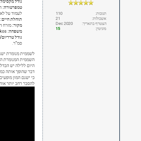
גודל מקסימלי
טמפרטורה:
לעמוד על לא פחות מ- 24 מעלות צ
תגובות:
110
אשכולות:
21
תוחלת חיים:
כ
הצטרף בתאריך:
Dec 2020
מקור:
מזרח הו
מוניטין:
15
משפחה:
Geckos
גודל טרריום/ב
סמ"ר.
לשממית מנומרת ישנם 5 תתי מין שונים שנבדלים זה מזה בגודלם, צבעם ואזור מחייתם. את כל החמישה גילה חוקר בשם בורנר בין הש
השממית המנומרת היא
דבר שהופך אותה כמעט
כי ישנם המון מופעים
להסבר רחב יותר אודו