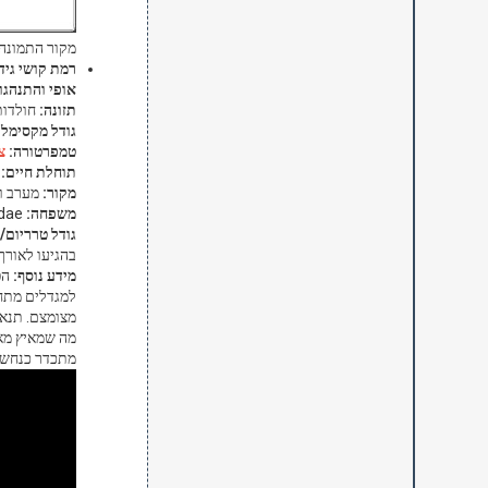
מקור התמונה
רמת קושי גידו
אופי והתנהגו
תזונה:
חולדות
גודל מקסימלי
טמפרטורה:
צ
תוחלת חיים:
0-40
מקור:
מערב ומ
משפחה:
Pythonidae
גודל טרריום/ב
בהגיעו לאורך של מטר יש לה
מידע נוסף:
הפ
למגדלים מתחי
מצומצם. תנאי
מה שמאיץ מאו
מתכדר כנחש ר