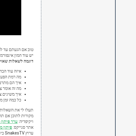
טוב אם הגעתם עד לפ
יש עוד המון אינפורמ
דוגמה לשאלות שאול
איזה עוד הבד
מה רמת הפעי
איך הם מתרב
מה זה אומר צ
איך משיגים צי
כל כמה זמן מ
תעלו לי את השאלות 
מקורות לתוכן אם תרצ
ויקיפדיה:
ערך פיתון 
אתר סנייקס:
פיתון מ
ערוץ SnakesTV ביוטיוב: