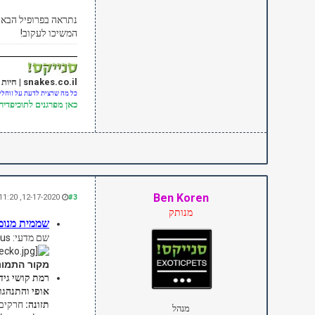
נתראה בפרופיל הבא 
המשיכו לעקוב!
snakes.co.il | חיות אקזוטיות
כל מה שרצית לדעת על זוחלים
כאן
מפרגנים לתוכיפדיה
Ben Koren
12-17-2020, 11:20 AM
#3
מנותק
שממית מנומ
שם מדעי: Eublepharis Macularius
מקור התמונה: snakes.co.il - לא חופשי לשימוש - ברישי
רמת קושי גידו
אופי והתנהגו
תזונה:
חרקים,
מנהל