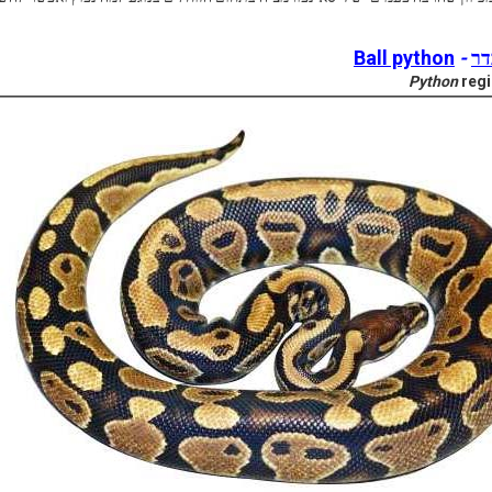
דר
-
Ball python
Python
regi