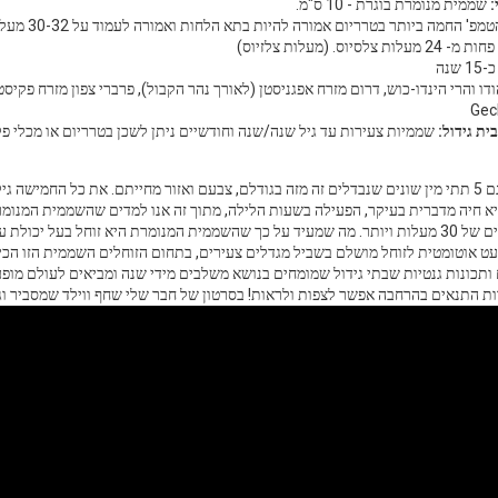
:
שממית מנומרת בוגרת - 10 ס"מ.
הטמפ' החמה
לסיוס. (מעלות צלזיוס)
-15 שנה
דו והרי הינדו-כוש, דרום מזרח אפגניסטן (לאורך נהר הקבול), פרברי צפון מזרח פקיסטן
ית גידול:
נים 1976-1978.
 חיה מדברית בעיקר, הפעילה בשעות הלילה, מתוך זה אנו למדים שהשממית המנומרת
היום ללילה יש הבדלים של 30 מעלות ויותר. מה שמעיד על כך שהשממית המנומרת היא זוחל בע
 אוטומטית לזוחל מושלם בשביל מגדלים צעירים, בתחום הזוחלים השממית הזו הכי פ
 ותכונות גנטיות שבתי גידול שמומחים בנושא משלבים מידי שנה ומביאים לעולם מופ
ת התנאים בהרחבה אפשר לצפות ולראות! בסרטון של חבר שלי שחף ווילד שמסביר וגם