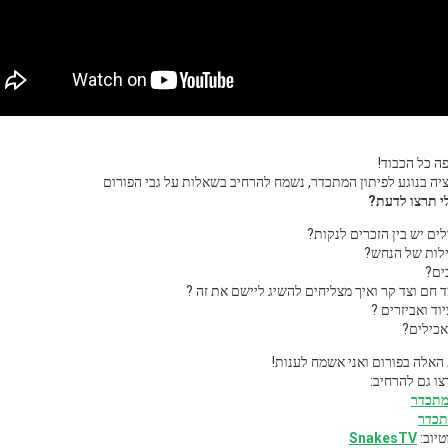
ה כל הכבוד!
ציה בנוגע לפיתון המתכדר, נשמח להרחיב בשאלות על גבי הפורום
י תרצו לדעת?
לים יש בין הזכרים לנקות?
לות של הנחש?
ים?
ד חם וצד קר ואיך מצליחים להשיג ליישם את זה ?
וד ואביזרים ?
אכילים?
האלה בפורום ואני אשמח לענות!
ו גם להרחיב:
מתכדר
תכדר
SnakesTV