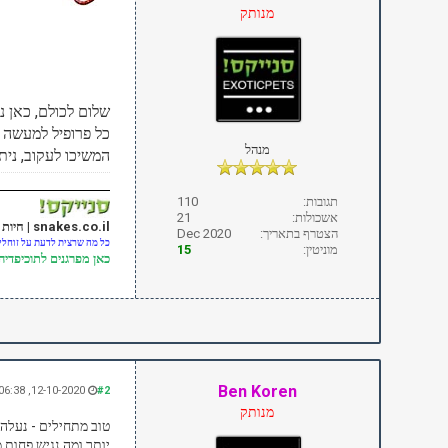
מנותק
שלום לכולם, כאן 
כל פרופיל למעשה י
מנהל
המשיכו לעקוב, נית
תגובות:
110
אשכולות:
21
snakes.co.il | חיות אקזוטיות
הצטרף בתאריך:
Dec 2020
כל מה שרצית לדעת על זוחלים
מוניטין:
15
כאן
מפרגנים לתוכיפדיה
Ben Koren
12-10-2020, 06:38 AM
#2
מנותק
טוב מתחילים - נעלה 
יותר ומה נגיש פחות 