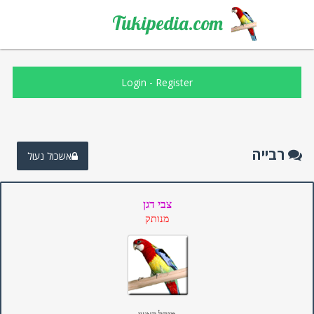
Tukipedia.com
Login
-
Register
רבייה
אשכול נעול
צבי דגן
מנותק