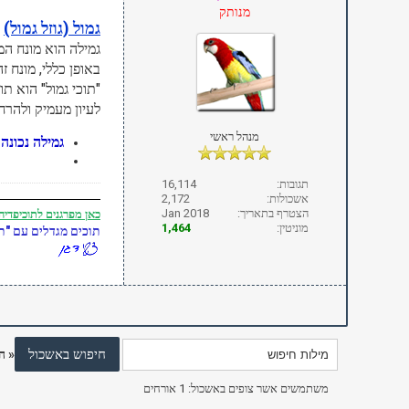
מנותק
גמול (גוזל גמול)
גמילה הוא מונח ה
באופן כללי, מונח
"תוכי גמול" הוא תו
לעיון מעמיק ולהרח
מנהל ראשי
גמילה נכונה 
תגובות:
16,114
אשכולות:
2,172
הצטרף בתאריך:
Jan 2018
כאן
מפרגנים לתוכיפדיה
מוניטין:
1,464
תוכים מגדלים עם "תו
«
ה
משתמשים אשר צופים באשכול: 1 אורחים