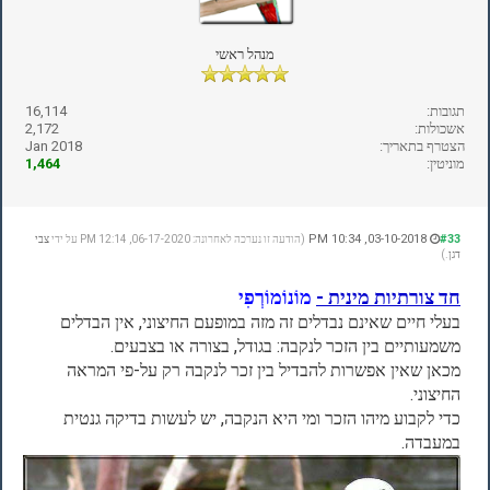
מנהל ראשי
תגובות:
16,114
אשכולות:
2,172
הצטרף בתאריך:
Jan 2018
מוניטין:
1,464
03-10-2018, 10:34 PM
#33
(הודעה זו נערכה לאחרונה: 06-17-2020, 12:14 PM על ידי
צבי
דגן
.)
חד צורתיות מינית -
מוֹנוֹמוֹרְפִי
בעלי חיים שאינם נבדלים זה מזה במופעם החיצוני, אין הבדלים
משמעותיים בין הזכר לנקבה: בגודל, בצורה או בצבעים.
מכאן שאין אפשרות להבדיל בין זכר לנקבה רק על-פי המראה
החיצוני.
כדי לקבוע מיהו הזכר ומי היא הנקבה, יש לעשות בדיקה גנטית
במעבדה.