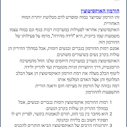
הורמון האוקסיטוצין
זהו הורמון שמיוצר במוח ומופרש לדם מבלוטת יותרת המוח
האחורית.
האוקסיטוצין אחראי לפעילות במערכות רבות בגוף וגם במוח עצמו.
משמעות שמו ביוונית, היא "לידה מהירה", מרמז על פעילותו של
ההורמון הזה.
אמנם רמות ההורמון בגברים ובנשים דומות, אבל במהלך ההיריון הן
עולות בקרב נשים בשיעורים משתנים.
האוקסיטוצין מעורב במערכות היחסים שלנו: החל מהמשיכה
הרומנטית, דרך היווצרות זוגיות מונוגמית ועד להריון ולידה.
ליטוף הכלב מעלה את רמת הורמון האוקסיטוצין הן אצל הכלב
המלוטף והן אצל האדם המלטף אותו.
רמה גבוהה של הורמון זה מציתה חום ודאגה הורית.
ההשפעות לההורמון:
רמות ההורמון אוקסיטוצין דומות בגברים ובנשים, אבל
במהלך ההריון הן עולות בקרב הנשים.
הוא מחבר בין בני הזוג, תורם לנאמנות בקשר, לפריון ויש לו
תפקיד חשוב גם בלידה ובהנקה.
יתרונותיו הרבים של האוקסיטוצין הביאו חוקרים להכניס