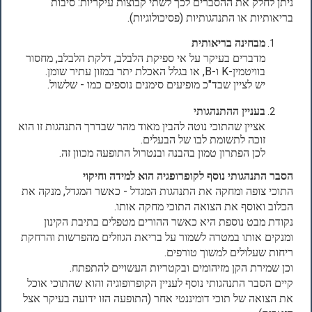
ניתן לחלק את ההסברים לכך לשתי קבוצות עיקריות: סיבות
בריאותיות או התנהגותיות (פסיכולוגיות).
מבחינה בריאותית
מדברים בעיקר על אי ספיקת הלבלב, דלקת הלבלב, מחסור
בוויטמין-K ו-B, או בגלל האכלת יתר במזון עתיר שומן.
יש לציין שבד"כ מופיעים סימנים נוספים כמו - שלשול.
בעניין ההתנהגותי
אציין שהתוכי נוטה להבין מאוד מהר שבדרך התנהגות זו הוא
זוכה לתשומת לבו של הבעלים.
לכן הפתרון טמון בהבנה ובנטרול התופעה מכוון זה.
הסבר התנהגותי נוסף לקופרופגיה הוא למידה וחיקוי
התוכי צופה ומחקה את התנהגות המגדל - כאשר המגדל, מנקה את
הכלוב ואוסף את הצואה התוכי מחקה אותו.
נקודת מבט נוספת היא כאשר ההורים מטפלים בתיבת הקינון
ומנקים אותו במטרה לשמור על בריאת הגוזלים מהפרשות והרחקת
ריחות שעלולים למשוך טורפים.
וכן שמירת הקן מזיהומים ובקטריות העשויים להתפתח.
קיים הסבר התנהגותי נוסף לעניין הקופרופוגיה והוא שהתוכי אוכל
את הצואה של תוכי דומיננטי אחר (התופעה הזו ידועה בעיקר אצל