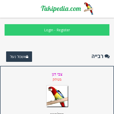
Tukipedia.com
Login
-
Register
רבייה
אשכול נעול
צבי דגן
מנותק