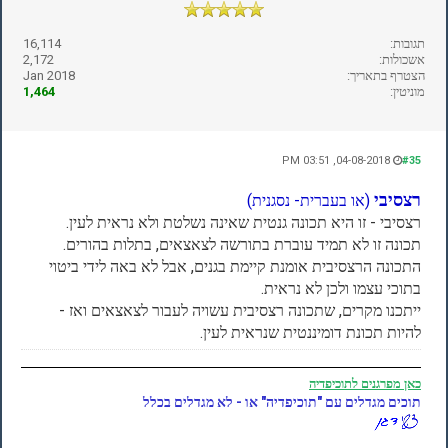
תגובות:
16,114
אשכולות:
2,172
הצטרף בתאריך:
Jan 2018
מוניטין:
1,464
04-08-2018, 03:51 PM
#35
רצסיבי
(
או בעברית- נסגנית)
רצסיבי - זו היא תכונה גנטית שאינה נשלטת ולא נראית לעין.
תכונה זו לא תמיד עוברת בתורשה לצאצאים, בתלות בהורים.
התכונה הרצסיבית אומנת קיימת בגנים, אבל לא באה לידי ביטוי
בתוכי עצמו ולכן לא נראית.
ייתכנו מקרים, שתכונה רצסיבית עשויה לעבור לצאצאים ואז -
להיות תכונת דומיננטית שנראית לעין.
כאן
מפרגנים לתוכיפדיה
תוכים מגדלים עם "תוכיפדיה" או - לא מגדלים בכלל