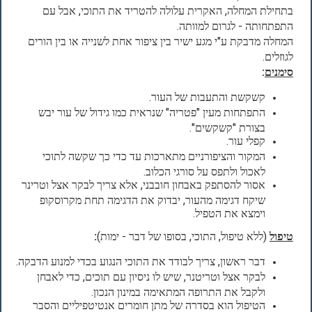
בתחילת המחלה, האקרית עלולה להטריד את התוכי, אבל עם
התפתחותה - לגרום למוותה.
המחלה מדבקת ע"י מגע ישיר בין ציפור אחת לשנייה או בין הורים
לגוזלים.
סימנים
:
קשקשת והתעבות של העור.
התפתחות מעין "פטריה" שנראית כמו גידול של עור יבש
בצורת "קשקשים".
קפלי עור.
המקור והציפורניים מתארכות עד כדי כך שקשה לתוכי
לאכול ולתפס על סורגי הכלוב.
אסור להסתפק באבחון חובבני, אלא צריך לבקר אצל וטרינר
שיקח דגימה מהעור, יבדוק את הדגימה תחת מקרוסקופ
וימצא את הטפיל.
טיפול
(ללא טיפול, התוכי, בסופו של דבר - ימות)
:
דבר ראשון, צריך לבודד את התוכי הנגוע בכדי למנוע הדבקה.
לבקר אצל וטריטנר, שיש לו ניסיון עם תוכים, כדי לאבחן
ולקבל את התרופה המתאימה במינון הנכון.
הטיפול הוא בסדרה של מתן חומרים אנטיטפיליים והסבר