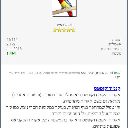
מנהל ראשי
תגובות:
16,114
אשכולות:
2,172
הצטרף בתאריך:
Jan 2018
מוניטין:
1,464
03-06-2018, 09:33 AM
#32
(הודעה זו נערכה לאחרונה: 03-06-2018, 10:34 PM על ידי
צבי
דגן
.)
קנמידוקופטס
אקרית הקנמידוקופטס היא מחלת עור בתוכים (ובעופות אחרים).
נקראת גם בשם אקרית מתחפרת.
זהו טפיל שמתחפר בגוף הציפור, בעיקר במקומות חסרי ניצוי, כמו ליד
המקור ועל הרגליים, על העפעפיים והביב.
אקרית הקנמידוקופטס היא קרובת משפחה של אקרית הסקביאס
שפוגעת ביונקים.