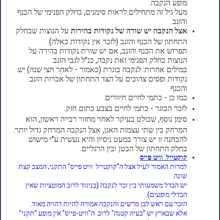
מופע הנקבה.
מעל גיל זה מתחילים לראות סימנים, בחלק הפנימי של הכנף
והזנב.
אצל הנקבה יש שורה של נקודות בהירות
על הנוצות שבחלק
התחתון של הכנף והזנב (לזכר אין נקודות כאלה).
תפרוש את הכנף והזנב, אם יש שורת נקודות בהירה על
הנוצות בחלק הפנימי זאת נקבה, כנ"ל לגבי הזנב.
במילים אחרות: לנקבה בוגרת (כאמור - לאחר חצי שנה) יש
נקודות ופסים צהובים על הצד התחתון של אברות הזנב
והכנף.
כמו כן - כתמי לחיים חיוורים.
לזכר הבוגר - כתמי לחיים בצבע כתום חזק.
סימן נוסף, שבולט בעיקר לאחר מחזור רבייה ראשון, הוא
המרחק בין שתי עצמות האגן, אצל הנקבה המרחק גדול יותר.
להבחנה זו יש צורך במעט ניסיון והיא נעשית ע"י מישוש
בחלק התחתון של הבטן ובין הרגליים.
קוקטייל וויט פייס
למרות האמור לעיל אצל ה"קוקטייל וויט פייס" התקני, המצב קצת
שונה.
יש הבדל משמעותי בין זכר לנקבה (בניגוד לרוב המוטציות שאין
הבדלי מופעים).
הזכר עם ראש לבן מרשים והנקבה אמורה להיות דהויה מאוד.
אלא שבארץ יש "בעיה קטנה" לרוב ה"וויט-פייס" אין מופע "תקני"