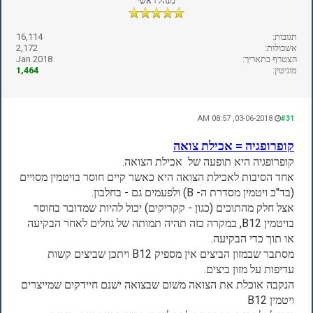
מנהל ראשי
תגובות:
16,114
אשכולות:
2,172
הצטרף בתאריך:
Jan 2018
מוניטין:
1,464
03-06-2018, 08:57 AM
#31
קופרופגיה = אכילת צואה
קופרופגיה היא תופעה של אכילת הצואה.
אחד הסיבות לאכילת הצואה היא כאשר קיים חוסר בויטמין מסויים
(בד"כ ויטמין מסדרת ה- B) ולפעמים גם - בחלבון.
אצל חלק מהתוכים (כגון - קקריקים) יכול להיות שמדובר בחוסר
בויטמין B12, במקרה כזה תהיה תמותה של גוזלים לאחר הבקיעה
או תוך כדי הבקיעה.
מסתבר שבמזון הביצים אין מספיק B12 ויתכן שביצים קשות
עדיפות על מזון ביצים.
הנקבה אוכלת את הצואה משום שבצואה ישנם חיידקים שמייצרים
ויטמין B12