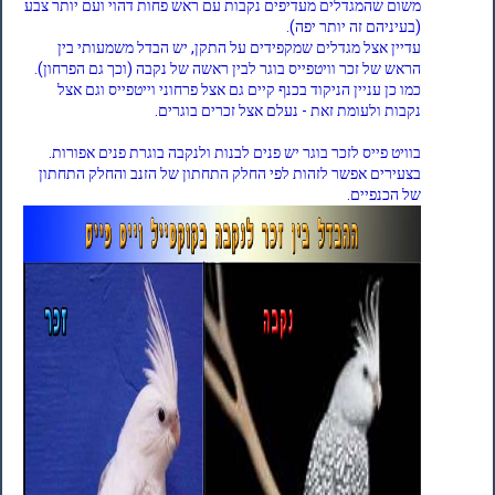
משום שהמגדלים מעדיפים נקבות עם ראש פחות דהוי ועם יותר צבע
(בעיניהם זה יותר יפה).
עדיין אצל מגדלים שמקפידים על התקן, יש הבדל משמעותי בין
הראש של זכר וויטפייס בוגר לבין ראשה של נקבה (וכך גם הפרחון).
כמו כן עניין הניקוד בכנף קיים גם אצל פרחוני וייטפייס וגם אצל
נקבות ולעומת זאת - נעלם אצל זכרים בוגרים.
בוויט פייס לזכר בוגר יש פנים לבנות ולנקבה בוגרת פנים אפורות.
בצעירים אפשר לזהות לפי החלק התחתון של הזנב והחלק התחתון
של הכנפיים.