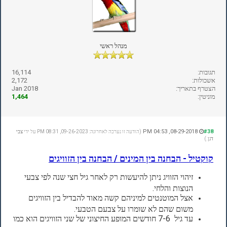
מנהל ראשי
תגובות:
16,114
אשכולות:
2,172
הצטרף בתאריך:
Jan 2018
מוניטין:
1,464
08-29-2018, 04:53 PM
#38
(הודעה זו נערכה לאחרונה: 09-26-2023, 08:31 PM על ידי
צבי
דגן
.)
קוקטיל - הבחנה בין המינים / הבחנה בין הזוויגים
זיהוי הזוויג ניתן להיעשות רק לאחר גיל חצי שנה לפי צבעי
הנוצות והלחי.
אצל המוטנטים למיניהם קשה מאוד להבדיל בין הזוויגים
משום שהם לא שומרו על צבעם הטבעי.
עד גיל 7-6 חודשים המופע החיצוני של שני הזוויגים הוא כמו