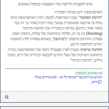
אותו למעבדה ולראות מהי השפעתו בטיפול באנשים.
האוקסיטוצין ידוע במיגוון תפקידיו:
"
הורמון האהבה
": בעת האורגזמה, למשל, רמת האוקסיטוצין בדם
עולה פי ארבעה ומשתמרת במשך כמה דקות (אחר כך זה כבר
סיפור אחר, כידוע). נסיקה זו מגבירה את תחושת החיבור
(Bonding) בין בני זוג, ומלווה בתחושות של שלווה, ביטחון ואמון.
נפשית, ההורמון מתפקד כ"
מרגיעון
", כשהוא מפחית לחץ וחששות
ותורם לתחושת הרוגע.
תחושת שייכות:
מעניין לציין שפעולה דומה של האוקסיטוצין ניכרה
בתחושת השייכות של בעלי החיים לקבוצה ובדחייה של זרים. בשתי
מילים, "הורמון הביחד".
כאן
מפרגנים לתוכיפדיה
תוכים מגדלים עם "תוכיפדיה" או - לא מגדלים בכלל