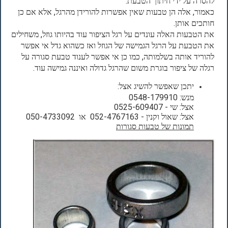
להסרה על ידי חיתוך הטבעת.
כאמור, אלה הן טבעות שאין אפשרות להורידן מהרגל, אלא אם כן
חותכים אותן.
את הטבעות האלה עונדים על רגל הציפור עוד בהיותו גוזל, משחילים
את הטבעת על הרגל הגמישה של הגוזל ואז כשהוא גדל אי אפשר
להוריד אותה בשלמותה, כמו כן אי אפשר לענוד טבעת סגורה על
רגלה של ציפור בוגרת משום שהרגל גדולה ואיננה גמישה עוד.
יתכן שאפשר להשיג אצל:
מנש: 0548-179910
אצל: שי - 0525-609407
אצל: שאול וקנין - 052-4767163 או 050-4733092
תמונות של טבעות סגורות