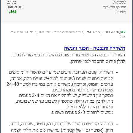
אשכולות:
2,172
הצטרף בתאריך:
Jan 2018
מוניטין:
1,464
03-09-2018, 08:25 PM
#7
(הודעה זו נערכה לאחרונה: 08-03-2018, 09:37 PM על ידי
צבי
דגן
.)
השרייה והנבטה - הכנה והגשה
השרייה והנבטה הם שתי צורות שונות להגשת תוספי מזון לתוכים,
להלן פירוט ההסבר לגבי שתיהן.
השרייה: קונים תערובת זרעים שמיועדים להשרייה ומוסיפים
קטניות מסוגים שונים (שעועית לבנה+שעועית כהה, אפונה,
עדשים, חומוס, וכדומה), משרים אותם במי ברז למשך 24-48
שעות עד שהם תופחים ומתרככים.
במשך זמן ההשרייה, יש להחליף את המים 3-4 פעמים.
ניתן להכין כמות גדולה שתספיק לשבוע עד שני שבועות,
ולשמור במקרר ללא המים.
מגישים לתוכים 2-3 פעמים בשבוע.
הנבטה: מנביטים זרעים של דגנים, כמו, חיטה, שעורה, דורה,
דוחן, (אפשר גם - של קטניות) עד שרואים את חלקי הצמח