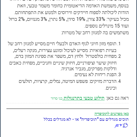
בנוסף, משמשת האדמה הדיאטומית כחומר משמר טבעי, וזאת
הודות ליכולתה לספוח חיידקים ווירוסים ולמנוע את התפתחותם.
מכיל בעיקר: 33% צורן, 19% סידן, 5% נתרן, 3% מגנזיום, 2% ברזל
ועוד 15 מינרלים נוספים.
משתמשים בה למגוון רחב של מטרות:
תוסף מזון חיוני לגוף האדם ולבעלי חיים.מסייע למגוון רחב של
בעיות רפואיות: מסייע לעיכול ומונע עצירות, מנקה רעלים,
מפחית כולסטרול ולחץ דם, משפר את ספיגת המזון בדם,
חיזוק שיער וציפורניים, חיזוק שיניים וחניכיים, מפחית כאבים
ודלקות מפרקים, מגביר אנרגיה.
הפגת ריחות לא נעימים.
הדברת מזיקים: פשפש המיטה, נמלים, קרציות, תולעים
וכינים.
ראה גם כאן:
תילוע טבעי בתרנגולות
בני סרור
כאן
מפרגנים לתוכיפדיה
תוכים מגדלים עם "תוכיפדיה" או - לא מגדלים בכלל