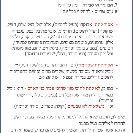
אבן גיר או סבידה
- זמין כל הזמן.
מים טריים
- להחליף בכל יום.
אסור לתת:
אבוקדו (רעיל לתוכים), אלכוהול, בצל, שום, חציל,
שוקולד (רעיל לתוכים), תורמוס, אוכל מתובל, בצל, עגבנייה,
משקאות מתוקים או חריפים תפו"א, פטרוזיליה, קפה, בלוטי
אלון, ערמונים, בוטנים מצופים, תערובות פיצוחים למיניהן,
חטיפים (במבה, ביסלי וכדומה), ביסקוויט, לחם, מזון מומתק
וכל מזון מעובד (כמו במבה, בסלי, שימורים וכדומה).
אסור לתת שקד מר
(קטן ורחב יותר ביחס לשקד רגיל) –
מכיל ציאניד. מסיבה כלשהי שקדים מרים נפוצים בתערובות
לתוכים גדולים, במידה ונמצאו, יש להוציאם.
כמו כן,
לא לתת לתוכי מזון שהוכן עבור בני האדם
- הוא מכיל
כמויות גדולות מידי של תבלינים (במבה, ביסלי , דוריטוס
וכדומה).
וכן -
משקאות לא טבעיים
( קולה, ספרייט, סודה וכדומה).
שים לב
, תוכים שלא הורגלו למגוון מזונות מגיל מאוד צעיר, יתקשו
להתרגל אליהם בגיל מבוגר.
זה לא אומר שצריך לוותר, תמשיך להציע להם עד שיטעמו ואז הם