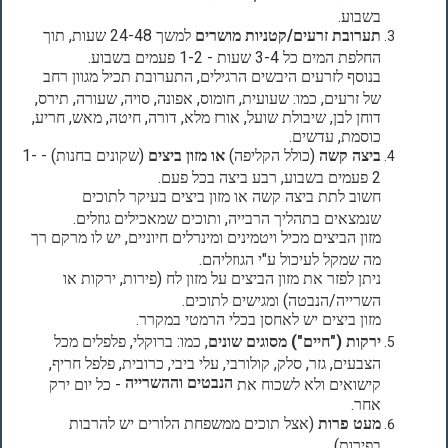
בשבוע.
תערובת זרעים/קטניות מושרים
למשך 24-48 שעות, תוך
החלפת המים כל 3-4 שעות - 1-2 פעמים בשבוע.
בנוסף לזרעים היבשים הרגילים, התערובת תכיל מגוון רחב
של זרעים, כמו: שעועית, חומוס, אפונה, סויה, שעורה, תירס,
דוחן לבן, שיבולת שועל, אורז מלא, דורה, חיטה, מאש, חריע,
כוסמת, עדשים.
ביצה קשה
(כולל הקליפה)
או מזון ביצים
(שקונים בחנות) - 1-
2 פעמים בשבוע, רבע ביצה בכל פעם.
חשוב לתת ביצה קשה או מזון ביצים בעיקר לתוכים
שנמצאים בתהליך הרבייה, ותוכים שמאכילים גוזלים.
מזון הביצים מכיל ויטמינים ומינרלים חיוניים, יש לו מרקם רך
מה שמקל לעיכול ע"י הגוזליהם.
ניתן לפזר את מזון הביצים על מזון לח (פירות, ירקות או
השרייה/הנבטה) ומגישים לתוכים.
מזון ביצים יש לאחסן בכלי הרמטי במקרר.
ירקות ("חיים") מסוגים שונים
, כמו: ברוקלי, פלפלים מכל
הצבעים, גזר, סלק, קולורבי, עלי ביבי, כרובית, פלפל חריף,
הנבטים וההשרייה
קישואים ולא לשכוח את
- כל יום ירק
אחר.
מעט פרות
(אצל תוכים ממשפחת הלורים יש להרבות
בפירות).