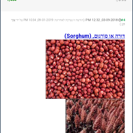
03-09-2018, 12:32 PM
#4
(הודעה זו נערכה לאחרונה: 09-01-2019, 10:34 PM על ידי
צבי
דגן
.)
דּוּרָה או סוֹרְגוּם, (Sorghum)