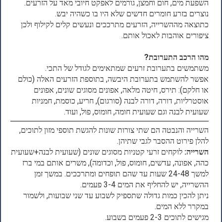
השפעת מים, חום וחמצן, גורמים לאפקט חיובי מאד על הזרעים.
נוצרים בזרע חומרים חדשים שלא היו בו כשהיה יבש.
כתוצאה מההשרייה, הזרעים מתרככים ונעשים קלים לקילוף ולכן
ציפורים אוהבות לאכול אותם.
מהו הרכב התערובת?
משתמשים בתערובת זרעים שמתאימים לגודל של התכי.
אפשר להשתמש בתערובת היבשה, בתוספת הזרעים האלה (כולם
או חלקם): תירס, חיטה מלאה, אפונים מסוגים שונים, אפונים
אוסטרליות, דורה, דורה לבנה (סורגום), חריע, כוסמת, חמניות
שעועית לבנה וגם שעועית חומה, חומוס, פול, ועוד.
השרייה והנבטה הם שתי צורות שונות להגשת תוספי מזון לתוכים,
להלן פירוט ההסבר לגבי שתיהן.
השרייה:
לוקחים זרעי קטניות מסוגים שונים (שעועית לבנה+שעועית
כהה, אפונה, עדשים, חומוס, פול, וכדומה), משרים אותם במי ברז
למשך 24-48 שעות עד שהם תופחים ומתרככים. במשך זמן
ההשרייה, יש להחליף את המים 3-4 פעמים.
ניתן להכין כמות גדולה שתספיק לשבוע עד שני שבועות, ולשמור
במקרר ללא המים.
מגישים לתוכים 2-3 פעמים בשבוע.