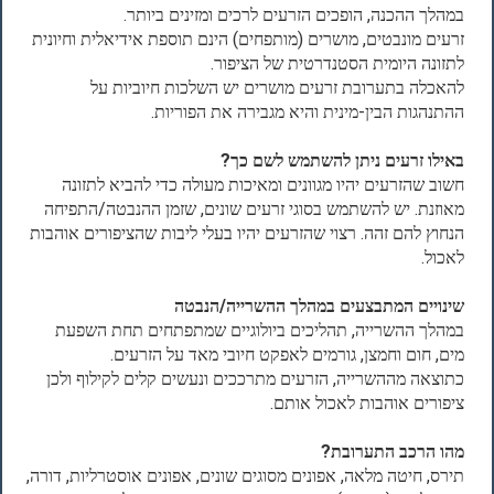
במהלך ההכנה, הופכים הזרעים לרכים ומזינים ביותר.
זרעים מונבטים, מושרים (מותפחים) הינם תוספת אידיאלית וחיונית
לתזונה היומית הסטנדרטית של הציפור.
להאכלה בתערובת זרעים מושרים יש השלכות חיוביות על
ההתנהגות הבין-מינית והיא מגבירה את הפוריות.
באילו זרעים ניתן להשתמש לשם כך?
חשוב שהזרעים יהיו מגוונים ומאיכות מעולה כדי להביא לתזונה
מאוזנת. יש להשתמש בסוגי זרעים שונים, שזמן ההנבטה/התפיחה
הנחוץ להם זהה. רצוי שהזרעים יהיו בעלי ליבות שהציפורים אוהבות
לאכול.
שינויים המתבצעים במהלך ההשרייה/הנבטה
במהלך ההשרייה, תהליכים ביולוגיים שמתפתחים תחת השפעת
מים, חום וחמצן, גורמים לאפקט חיובי מאד על הזרעים.
כתוצאה מההשרייה, הזרעים מתרככים ונעשים קלים לקילוף ולכן
ציפורים אוהבות לאכול אותם.
מהו הרכב התערובת?
תירס, חיטה מלאה, אפונים מסוגים שונים, אפונים אוסטרליות, דורה,