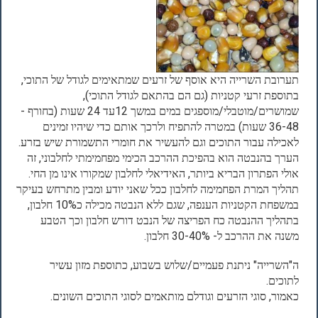
תערובת השרייה היא אוסף של זרעים שמתאימים לגודל של התוכי,
בתוספת זרעי קטניות (גם הם בהתאם לגודל התוכי),
שמושרים/מוטבלי/מוספגים במים במשך 12עד 24 שעות (בחורף -
36-48 שעות) במטרה להתפיח ולרכך אותם כדי שיהיו זמינים
לאכילה עבור התוכים וגם להעשיר את חומרי התשמורת שיש בזרע.
הערך בהנבטה הוא בהפיכת ההרכב הכימי מפחמימתי לחלבוני, זה
אולי הפתרון הבריא ביותר, האידיאלי לחלבון שמקורו אינו מן החי.
תהליך המרת הפחמימה לחלבון ככל שאני יודע ומבין מתרחש בעיקר
במשפחת הקטניות הענפה, שגם ללא הנבטה מכילה כ10% חלבון,
בתהליך ההנבטה כח הפריצה של הנבט דורש חלבון וכך הטבע
משנה את ההרכב ל- 30-40% חלבון.
ה"השרייה" ניתנת פעמיים/שלוש בשבוע, כתוספת מזון עשיר
לתוכים.
כאמור, סוגי הזרעים וגודלם מותאמים לסוגי התוכים השונים.