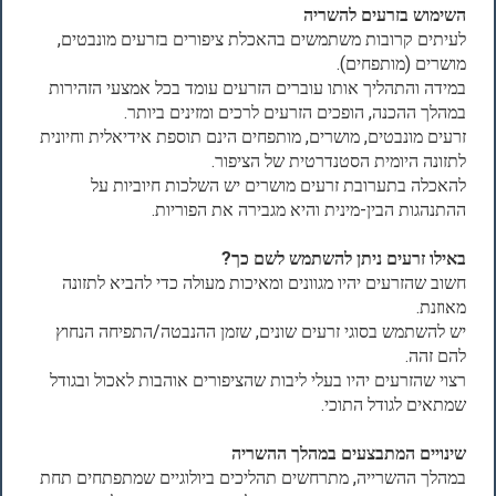
השימוש בזרעים להשריה
לעיתים קרובות משתמשים בהאכלת ציפורים בזרעים מונבטים,
מושרים (מותפחים).
במידה והתהליך אותו עוברים הזרעים עומד בכל אמצעי הזהירות
במהלך ההכנה, הופכים הזרעים לרכים ומזינים ביותר.
זרעים מונבטים, מושרים, מותפחים הינם תוספת אידיאלית וחיונית
לתזונה היומית הסטנדרטית של הציפור.
להאכלה בתערובת זרעים מושרים יש השלכות חיוביות על
ההתנהגות הבין-מינית והיא מגבירה את הפוריות.
באילו זרעים ניתן להשתמש לשם כך?
חשוב שהזרעים יהיו מגוונים ומאיכות מעולה כדי להביא לתזונה
מאוזנת.
יש להשתמש בסוגי זרעים שונים, שזמן ההנבטה/התפיחה הנחוץ
להם זהה.
רצוי שהזרעים יהיו בעלי ליבות שהציפורים אוהבות לאכול ובגודל
שמתאים לגודל התוכי.
שינויים המתבצעים במהלך ההשריה
במהלך ההשרייה, מתרחשים תהליכים ביולוגיים שמתפתחים תחת