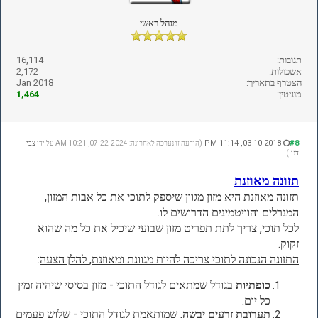
מנהל ראשי
תגובות:
16,114
אשכולות:
2,172
הצטרף בתאריך:
Jan 2018
מוניטין:
1,464
03-10-2018, 11:14 PM
#8
(הודעה זו נערכה לאחרונה: 07-22-2024, 10:21 AM על ידי
צבי
דגן
.)
תזונה מאוזנת
תזונה מאוזנת היא מזון מגוון שיספק לתוכי את כל אבות המזון,
המנרלים והוויטמינים הדרושים לו.
לכל תוכי, צריך לתת תפריט מזון שבועי שיכיל את כל מה שהוא
זקוק.
התזונה הנכונה לתוכי צריכה להיות מגוונת ומאוזנת, להלן הצעה
:
כופתיות
בגודל שמתאים לגודל התוכי - מזון בסיסי שיהיה זמין
כל יום.
תערובת זרעים יבשה
, שמותאמת לגודל התוכי - שלוש פעמים