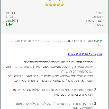
מנהל ראשי
תגובות:
16,114
אשכולות:
2,172
הצטרף בתאריך:
Jan 2018
מוניטין:
1,464
08-21-2023, 11:03 AM
#111
(הודעה זו נערכה לאחרונה: 08-21-2023, 11:06 AM על ידי
צבי
דגן
.)
סלקציה / ברירה טבעית
הברירה הטבעית היא מנגנון מרכזי בתהליך האבולוציה.
שונות גנטית בקרב האוכלוסייה, מביאה ליצירת פרטים שונים זה מזה
גם בתכונותיהם הגנטיות.
פרטים בעלי גנים שמאפשרים שרידות והעמדת צאצאים טובה יותר,
יעבירו את הגנים שלהם לצאצאים רבים יותר מפרטים אחרים.
בחירה קפדנית בין בני אדם או חפצים כדי לגלות את הטובים או
המתאימים ביותר מתוכם; מיון.
התהליך בו נבחרים הראויים להיכנס למקום בילוי, לרוב מועדון
ריקודים או פאב.