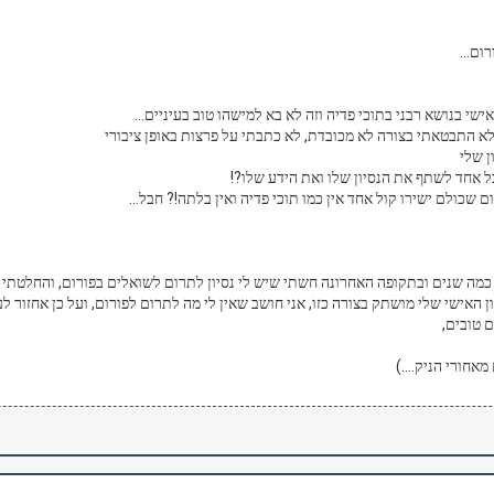
ום...
שי בנושא רבני בתוכי פדיה וזה לא בא למישהו טוב בעיניים...
א התבטאתי בצורה לא מכובדת, לא כתבתי על פרצות באופן ציבורי
ן שלי
כל אחד לשתף את הנסיון שלו ואת הידע שלו?!
 שכולם ישירו קול אחד אין כמו תוכי פדיה ואין בלתה!? חבל...
 כמה שנים ובתקופה האחרונה חשתי שיש לי נסיון לתרום לשואלים בפורום, והחלטתי 
ון האישי שלי מושתק בצורה כזו, אני חושב שאין לי מה לתרום לפורום, ועל כן אחזור 
 טובים,
 מאחורי הניק....)