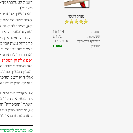
האמת שנעלבתי מהאמיר
כשרים).
הוא המשיך להסביר לי
מנהל ראשי
לאחר שלא הסכמתי אית
כאן, רציתי להראות לו
ועוד, זה מזכיר לי את
תגובות:
16,114
אשכולות:
2,172
זה קורה כאשר אין קש
הצטרף בתאריך:
Jan 2018
כך בדיוק עשה יוסי כה
מוניטין:
1,464
האמת שהייתי המום מ
ואז כתבתי לו בצבע א
ואם אלה הן המסקנות
ואם חשבתם שכאן העני
העניין המשיך בחוצפת
אולי הוא חשב, שהפור
הוא לא מבין שכשהוא 
אני מקדיש את זמני, 
אני עושה את הכול ב
האתר "תוכיפדיה" הוא
אז, מי שלא מבין את ז
בהזדמנות זו כדאי לד
כאן
מפרגנים לתוכיפדיה