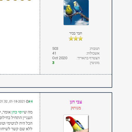
חבר בכיר
תגובות:
503
אשכולות:
41
הצטרף בתאריך:
Oct 2020
מוניטין:
3
צבי דגן
01-18-2021, 01:32 PM
#4
מנותק
מה ש
יוסי כהן
אומר, ל
העניין התחיל בחילופ
הכל היה לגיטימי וט
ללא שם קשר לשיחות 