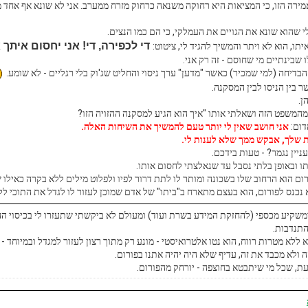
ה הזו, כי המציאות היא רחוקה משנאה כרחוק מזרח ממערב. אני לא שונא אף אחד מב
 שהוא שונא את הגויים את העמלקי, כי הם כמו הנצים.
די לכפירה, די! אני יחסום איתך
ו, הוא לא ויתר והמשיך להגיד לי, ציטוט:
 שבינתיים מי שחוסם - זה רק אני.
 הבדיחה (למי שמכיר) כאשר "מדען" ערך ניסוי והחליט שג'וק בלי רגליים - לא שומע.
ר בין הניסו לבין המסקנה.
ן.
המשפט הזה ושאלתי אותו "איך הוא הגיע למסקנה ההזויה הזו?
דום:
אני חושב שאין לי יותר טעם להמשיך את השיחות האלה.
 שלך, אבקש ממך שלא לענות לי.
ין נגמר? - טעות בידכם.
ו ובאופן בלתי נסבל עד שנאלצתי לחסום אותו.
ום הוא הרחוב שלו בשכונה ומותר לו לתת דרור לפיו ולפלוט מילים ללא בקרה כאילו ש
נכנס לפורום, הוא בעצם מתארח ב"ביתו" של אדם שמוכן לעזור לו לגדל את התוכי לל
ומשקיע מכספי (להחזקת המידע בשרת ועוד) ומעולם לא ביקשתי שתעזרו לי בכיסוי הה
התנדבות.
 ללא מטרות רווח, הוא נטו אלטרואיסטי - מונע רק מתוך רצון לעזור למגדל ובמיוחד -
ה ולא מכבד את זה, עדיף שלא היה יהיה אתנו בפורום.
עת, שכל מי שיתבטא בחוצפה - יורחק מהפורום.