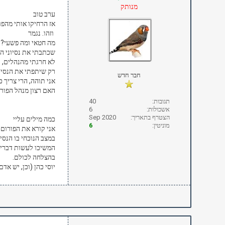
מנותק
ערב טוב
אז הרחיקו אותי מהפור
וזהו. נגמר
מה חטאי ומה פשעי?
שכתבתי את נסיוני האי
לא חרגתי מהנהלים, ל
רק שיתפתי את הנסיו
חבר חדש
אני תוהה, הרי צריך 
האם רצון מנהל הפורום
תגובות:
40
אשכולות:
6
הצטרף בתאריך:
Sep 2020
כמה מילים עליי
מוניטין:
6
אני קורא את הפורום
במצב הנוכחי בו הנסי
המשיכו לעשות דברים
בהצלחה לכולם.
יוסי כהן (וכן, יש אדם