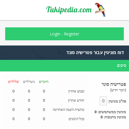
Tukipedia.com
Login
-
Register
דוח מוניטין עבור פטרישיה סונד
סיכום
חיוביים
ניטרליים
שליליים
פטרישיה סונד
(חבר חדש)
שבוע אחרון
0
0
0
0
חודש אחרון
0
0
0
סה"כ מוניטין:
מחצית השנה האחרונה
0
0
0
מוניטין ממשתמשים: 0
מוניטין מתגובות: 0
בכל הזמנים
0
0
0