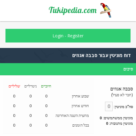
Tukipedia.com
Login
-
Register
דוח מוניטין עבור סבבה אגוזים
סיכום
חיוביים
ניטרליים
שליליים
סבבה אגוזים
(חבר לא פעיל)
שבוע אחרון
0
0
0
0
חודש אחרון
0
0
0
סה"כ מוניטין:
מחצית השנה האחרונה
0
0
0
מוניטין ממשתמשים: 0
מוניטין מתגובות: 0
בכל הזמנים
0
0
0