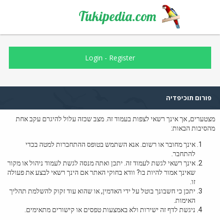
Tukipedia.com
Login
-
Register
פורום תוכיפדיה
מצטערים, אך אינך רשאי לצפות בעמוד זה. מצב שכזה עלול להיגרם עקב אחת
מהסיבות הבאות:
אינך מחובר או רשום. אנא השתמש בטופס ההתחברות למטה בכדי
להתחבר.
אינך רשאי לגשת לעמוד זה. יתכן ואתה מנסה לגשת לעמוד ניהול או מקור
שאינך אמור להיות בו? וודא בחוקי האתר אם הינך רשאי לבצע את פעולה
זו.
יתכן כי חשבונך בוטל על ידי האדמין, או שהוא עוד זקוק להשלמת תהליך
האימות.
ניגשת לדף זה ישירות ולא באמצעות טפסים או קישורים מתאימים.