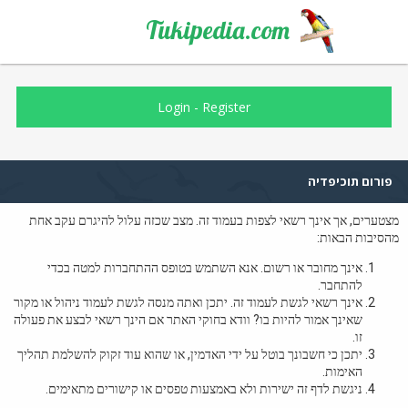
Tukipedia.com
Login
-
Register
פורום תוכיפדיה
מצטערים, אך אינך רשאי לצפות בעמוד זה. מצב שכזה עלול להיגרם עקב אחת
מהסיבות הבאות:
אינך מחובר או רשום. אנא השתמש בטופס ההתחברות למטה בכדי
להתחבר.
אינך רשאי לגשת לעמוד זה. יתכן ואתה מנסה לגשת לעמוד ניהול או מקור
שאינך אמור להיות בו? וודא בחוקי האתר אם הינך רשאי לבצע את פעולה
זו.
יתכן כי חשבונך בוטל על ידי האדמין, או שהוא עוד זקוק להשלמת תהליך
האימות.
ניגשת לדף זה ישירות ולא באמצעות טפסים או קישורים מתאימים.