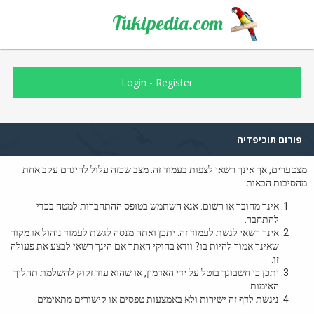
Tukipedia.com
Login
-
Register
פורום תוכיפדיה
מצטערים, אך אינך רשאי לצפות בעמוד זה. מצב שכזה עלול להיגרם עקב אחת
מהסיבות הבאות:
אינך מחובר או רשום. אנא השתמש בטופס ההתחברות למטה בכדי
להתחבר.
אינך רשאי לגשת לעמוד זה. יתכן ואתה מנסה לגשת לעמוד ניהול או מקור
שאינך אמור להיות בו? וודא בחוקי האתר אם הינך רשאי לבצע את פעולה
זו.
יתכן כי חשבונך בוטל על ידי האדמין, או שהוא עוד זקוק להשלמת תהליך
האימות.
ניגשת לדף זה ישירות ולא באמצעות טפסים או קישורים מתאימים.