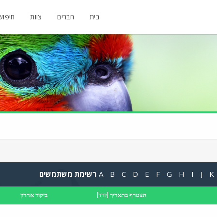
בית
חברים
צוות
חיפוש
K
J
I
H
G
F
E
D
C
B
A
רשימת משתמשים
הצטרף בתאריך
[
יורד
]
ביקור אחרון