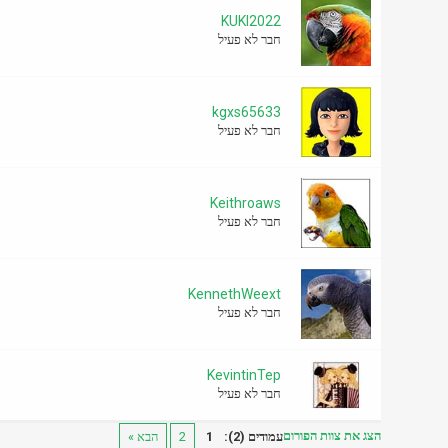
KUKI2022
חבר לא פעיל
kgxs65633
חבר לא פעיל
Keithroaws
חבר לא פעיל
KennethWeext
חבר לא פעיל
KevintinTep
חבר לא פעיל
הצג את צוות הפורום
עמודים (2):
1
2
הבא »