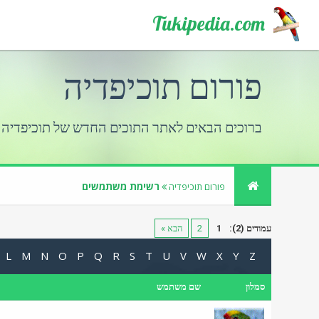
Tukipedia.com
פורום תוכיפדיה
ברוכים הבאים לאתר התוכים החדש של תוכיפדיה
רשימת משתמשים
פורום תוכיפדיה
עמודים (2):
1
2
הבא »
L
M
N
O
P
Q
R
S
T
U
V
W
X
Y
Z
סמלון
שם משתמש