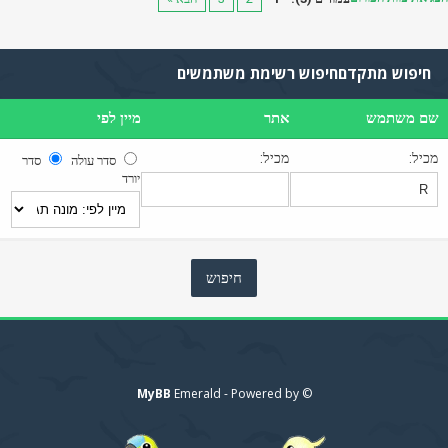
וש מתקדם
חיפוש רשימת משתמשים
משתמש
אתר
מיין לפי
מכיל:
סדר עולה
סדר
יורד
MyBB
© Emerald - Powered by