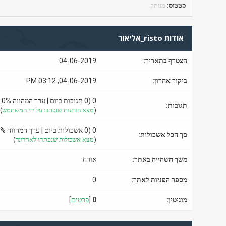
סטטוס:
מנותק
אודות risto_אליאור
הצטרף בתאריך:
04-06-2019
ביקור אחרון:
04-06-2019, 03:12 PM
0 (0 תגובות ביום | ערך המהווה 0% מכלל ההודעות בפורום)
תגובות:
(
מצא הודעות שנכתבו על ידי המשתמש
)
0 (0 אשכולות ביום | ערך המהווה 0% מכלל האשכולות בפורום)
סך הכל אשכולות:
(
מצא אשכולות שנפתחו לאחרונה
)
משך השהייה באתר:
אורח
מספר הפניות לאתר:
0
מוניטין:
0
[
פרטים
]