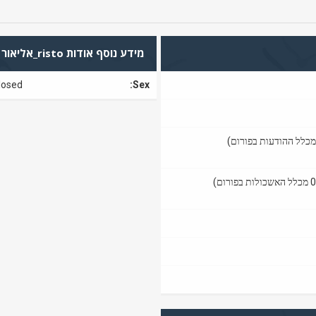
מידע נוסף אודות risto_אליאור
losed
Sex: