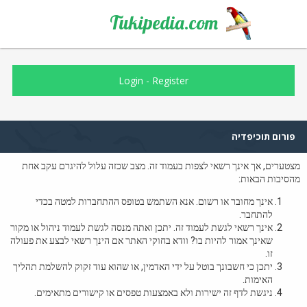
Tukipedia.com
Login
-
Register
פורום תוכיפדיה
מצטערים, אך אינך רשאי לצפות בעמוד זה. מצב שכזה עלול להיגרם עקב אחת
מהסיבות הבאות:
אינך מחובר או רשום. אנא השתמש בטופס ההתחברות למטה בכדי
להתחבר.
אינך רשאי לגשת לעמוד זה. יתכן ואתה מנסה לגשת לעמוד ניהול או מקור
שאינך אמור להיות בו? וודא בחוקי האתר אם הינך רשאי לבצע את פעולה
זו.
יתכן כי חשבונך בוטל על ידי האדמין, או שהוא עוד זקוק להשלמת תהליך
האימות.
ניגשת לדף זה ישירות ולא באמצעות טפסים או קישורים מתאימים.