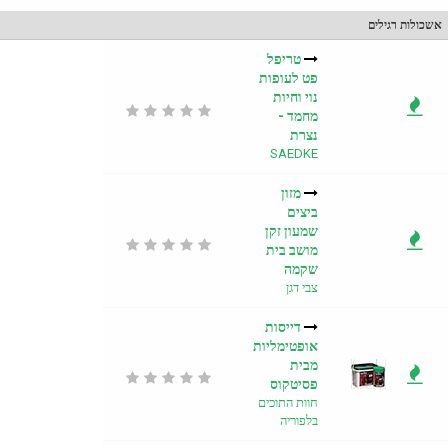
טריפל
פט לעופות
נוי וחיות
מחמד -
נצרת
SAEDKE
מזון
ביצים
שמעון זקן
מושב בית
שקמה
צבי דגן
דייסות
אופטימליות
מבית
פסיטקוס
חוות התוכים
בלפוריה